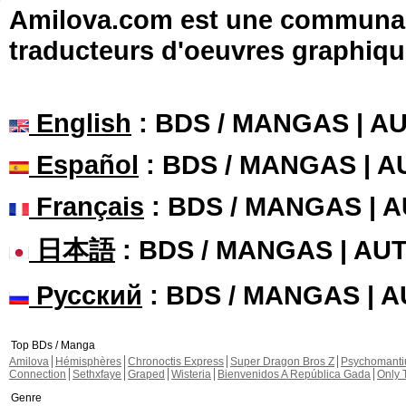
Amilova.com est une communauté
traducteurs d'oeuvres graphiqu
English
: BDS / MANGAS | 
Español
: BDS / MANGAS | 
Français
: BDS / MANGAS | 
日本語
: BDS / MANGAS | A
Русский
: BDS / MANGAS | 
Top BDs / Manga
Amilova
Hémisphères
Chronoctis Express
Super Dragon Bros Z
Psychomant
Connection
Sethxfaye
Graped
Wisteria
Bienvenidos A República Gada
Only 
Genre