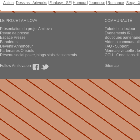
Action
Dessins - Artworks
Fantasy - SF
Humour
Jeunesse
Romance
Sexy - 
LE PROJET AMILOVA
COMMUNAUTÉ
Présentation du projet Amilova
Tutoriel du lecteur
Revue de presse
Évènements IRL
Espace Presse
Boutiques partenair
Bannières
Aider la communauté 
Devenir Annonceur
FAQ - Support
Partenaires Officiels
Monnaie virtuelle : l
Réseau social poker, blogs stats classements
CGU - Conditions d'ut
Follow Amilova on
Sitemap