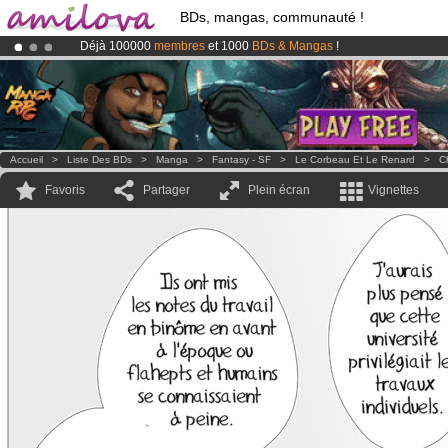
BDs, mangas, communauté !
Déjà 100000
membres
et 1000
BDs & Mangas
!
Le
Kickstarter Amilova est désormais lancé
!.
Abonnement premium: à partir de
3.95 euros
par mois !
Clique ici p
Accueil
>
Liste Des BDs
>
Manga
>
Fantasy - SF
>
Le Corbeau Et Le Renard
>
C
Favoris
Partager
Plein écran
Vignettes