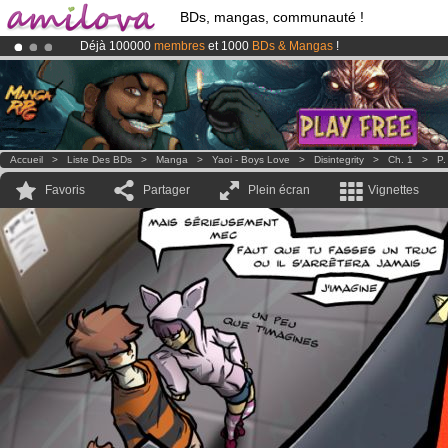
BDs, mangas, communauté !
Déjà 100000
membres
et 1000
BDs & Mangas
!
Le
Kickstarter Amilova est désormais lancé
!.
Abonnement premium: à partir de
3.95 euros
par mois !
Clique ici p
Accueil
>
Liste Des BDs
>
Manga
>
Yaoi - Boys Love
>
Disintegrity
>
Ch. 1
>
P.
Favoris
Partager
Plein écran
Vignettes