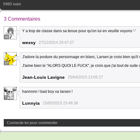
5960 vues
3 Commentaires
Y a trop de classe dans sa tenue pour qu'on lui en veuille voyons '-'
46
wessy
27/12/2014 20:47:27
J'adore la posture du personnage en blanc, Larsen je crois bien qu'il 
18
J'aime bien le "ALORS QUOI LE FUCK", je crois que j'ai tout de suite 
Jean-Louis Lavigne
25/04/2015 13:05:27
hannnnn ! bad boy va larsen !
7
Lunnyia
15/05/2015 23:46:36
Connecte-toi pour commenter