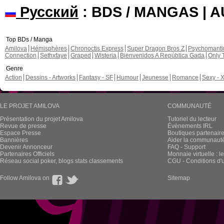
Русский
: BDS / MANGAS | 
Top BDs / Manga
Amilova
Hémisphères
Chronoctis Express
Super Dragon Bros Z
Psychomant
Connection
Sethxfaye
Graped
Wisteria
Bienvenidos A República Gada
Only 
Genre
Action
Dessins - Artworks
Fantasy - SF
Humour
Jeunesse
Romance
Sexy - 
LE PROJET AMILOVA
COMMUNAUTÉ
Présentation du projet Amilova
Tutoriel du lecteur
Revue de presse
Évènements IRL
Espace Presse
Boutiques partenair
Bannières
Aider la communauté 
Devenir Annonceur
FAQ - Support
Partenaires Officiels
Monnaie virtuelle : l
Réseau social poker, blogs stats classements
CGU - Conditions d'ut
Follow Amilova on
Sitemap