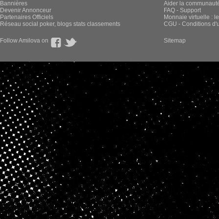
Bannières
Aider la communauté 
Devenir Annonceur
FAQ - Support
Partenaires Officiels
Monnaie virtuelle : l
Réseau social poker, blogs stats classements
CGU - Conditions d'ut
Follow Amilova on
Sitemap