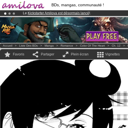
BDs, mangas, communauté !
Le
Kickstarter Amilova est désormais lancé
!.
Abonnement premium: à partir de
3.95 euros
par mois !
Clique ici p
Déjà 100000
membres
et 1000
BDs & Mangas
!
Accueil
>
Liste Des BDs
>
Manga
>
Romance
>
Color Of The Heart
>
Ch. 12
>
Favoris
Partager
Plein écran
Vignettes