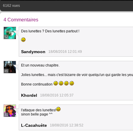
6162 vues
4 Commentaires
Des lunettes ? Des lunettes partout !
52
Sandymoon
18/08/2016 12:01:49
Et un nouveau chapitre.
45
Jolies lunettes... mais c'est bizarre de voir quelqu'un qui garde les y
Bonne continuation
Khordel
18/08/2016 12:05:37
l'attaque des lunettes!
sinon belle page ^^
31
L-Cacahuète
18/08/2016 12:38:52