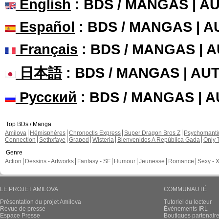
English
: BDS / MANGAS | 
Español
: BDS / MANGAS | 
Français
: BDS / MANGAS | 
日本語
: BDS / MANGAS | A
Русский
: BDS / MANGAS | 
Top BDs / Manga
Amilova
Hémisphères
Chronoctis Express
Super Dragon Bros Z
Psychomant
Connection
Sethxfaye
Graped
Wisteria
Bienvenidos A República Gada
Only 
Genre
Action
Dessins - Artworks
Fantasy - SF
Humour
Jeunesse
Romance
Sexy - 
LE PROJET AMILOVA
COMMUNAUTÉ
Présentation du projet Amilova
Tutoriel du lecteur
Revue de presse
Évènements IRL
Espace Presse
Boutiques partenair