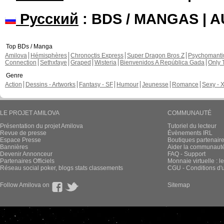
Русский
: BDS / MANGAS | 
Top BDs / Manga
Amilova
Hémisphères
Chronoctis Express
Super Dragon Bros Z
Psychomant
Connection
Sethxfaye
Graped
Wisteria
Bienvenidos A República Gada
Only 
Genre
Action
Dessins - Artworks
Fantasy - SF
Humour
Jeunesse
Romance
Sexy - 
LE PROJET AMILOVA
COMMUNAUTÉ
Présentation du projet Amilova
Tutoriel du lecteur
Revue de presse
Évènements IRL
Espace Presse
Boutiques partenair
Bannières
Aider la communauté 
Devenir Annonceur
FAQ - Support
Partenaires Officiels
Monnaie virtuelle : l
Réseau social poker, blogs stats classements
CGU - Conditions d'ut
Follow Amilova on
Sitemap