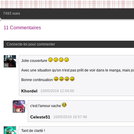
7493 vues
11 Commentaires
Connecte-toi pour commenter
Jolie couverture
45
Avec une situation qu'on n'est pas prêt de voir dans le manga, mais
Bonne continuation
Khordel
10/05/2016 12:04:00
c'est l'amour vache
2
Celeste51
10/05/2016 16:57:48
Tant de clarté !