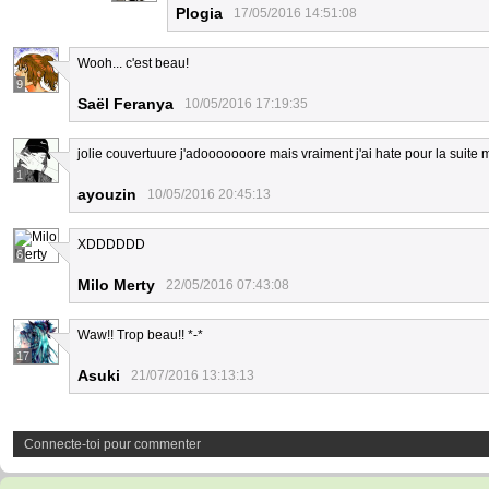
Plogia
17/05/2016 14:51:08
Wooh... c'est beau!
9
Saël Feranya
10/05/2016 17:19:35
jolie couvertuure j'adooooooore mais vraiment j'ai hate pour la suite mo
1
ayouzin
10/05/2016 20:45:13
XDDDDDD
6
Milo Merty
22/05/2016 07:43:08
Waw!! Trop beau!! *-*
17
Asuki
21/07/2016 13:13:13
Connecte-toi pour commenter