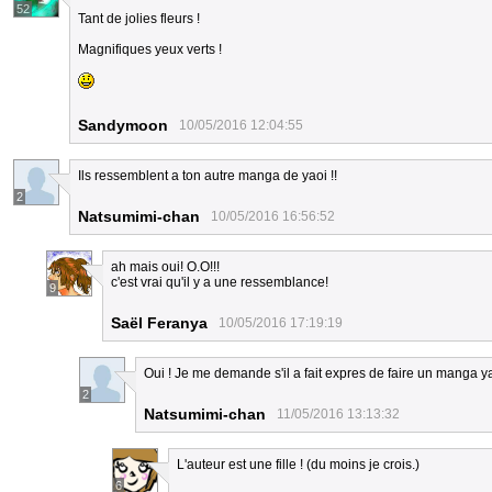
52
Tant de jolies fleurs !
Magnifiques yeux verts !
Sandymoon
10/05/2016 12:04:55
Ils ressemblent a ton autre manga de yaoi !!
2
Natsumimi-chan
10/05/2016 16:56:52
ah mais oui! O.O!!!
c'est vrai qu'il y a une ressemblance!
9
Saël Feranya
10/05/2016 17:19:19
Oui ! Je me demande s'il a fait expres de faire un manga y
2
Natsumimi-chan
11/05/2016 13:13:32
L'auteur est une fille ! (du moins je crois.)
6