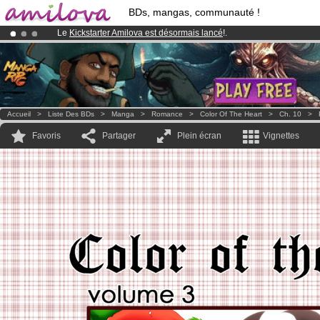
BDs, mangas, communauté !
Le
Kickstarter Amilova est désormais lancé
!.
Déjà 100000
membres
et 1000
BDs & Mangas
!
Abonnement premium: à partir de
3.95 euros
par mois !
Clique ici p
Accueil
>
Liste Des BDs
>
Manga
>
Romance
>
Color Of The Heart
>
Ch. 10
>
Favoris
Partager
Plein écran
Vignettes