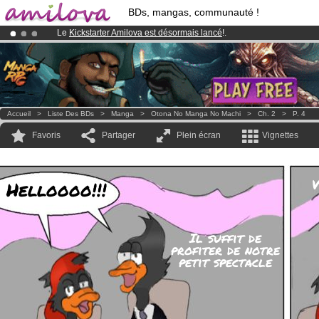
BDs, mangas, communauté !
Le
Kickstarter Amilova est désormais lancé
!.
Abonnement premium: à partir de
3.95 euros
par mois !
Clique ici p
Déjà 100000
membres
et 1000
BDs & Mangas
!
Accueil
>
Liste Des BDs
>
Manga
>
Otona No Manga No Machi
>
Ch. 2
>
P. 4
Favoris
Partager
Plein écran
Vignettes
V
Helloooo!!!
Il suffit de
profiter de notre
petit spectacle