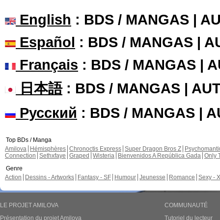
English
: BDS / MANGAS | 
Español
: BDS / MANGAS | 
Français
: BDS / MANGAS | 
日本語
: BDS / MANGAS | A
Русский
: BDS / MANGAS | 
Top BDs / Manga
Amilova
Hémisphères
Chronoctis Express
Super Dragon Bros Z
Psychomant
Connection
Sethxfaye
Graped
Wisteria
Bienvenidos A República Gada
Only 
Genre
Action
Dessins - Artworks
Fantasy - SF
Humour
Jeunesse
Romance
Sexy - 
LE PROJET AMILOVA
COMMUNAUTÉ
Présentation du projet Amilova
Tutoriel du lecteur