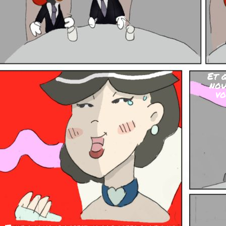
Et q
nou
vo