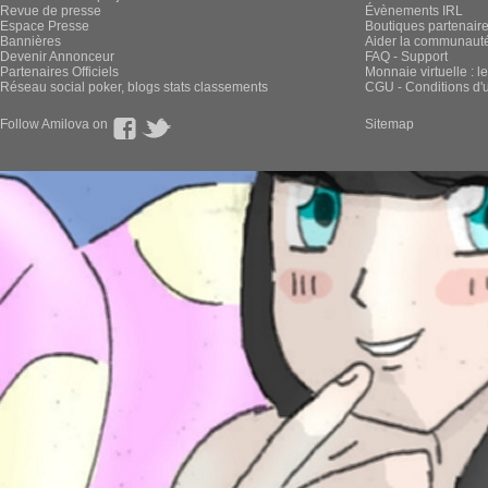
Revue de presse
Évènements IRL
Espace Presse
Boutiques partenair
Bannières
Aider la communauté 
Devenir Annonceur
FAQ - Support
Partenaires Officiels
Monnaie virtuelle : l
Réseau social poker, blogs stats classements
CGU - Conditions d'ut
Follow Amilova on
Sitemap