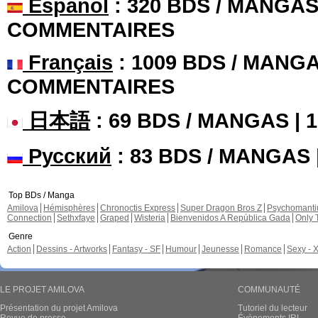
Español
: 320 BDS / MANGAS 
COMMENTAIRES
Français
: 1009 BDS / MANGA
COMMENTAIRES
日本語
: 69 BDS / MANGAS |
Русский
: 83 BDS / MANGAS
Top BDs / Manga
Amilova
Hémisphères
Chronoctis Express
Super Dragon Bros Z
Psychomant
Connection
Sethxfaye
Graped
Wisteria
Bienvenidos A República Gada
Only 
Genre
Action
Dessins - Artworks
Fantasy - SF
Humour
Jeunesse
Romance
Sexy - 
LE PROJET AMILOVA
COMMUNAUTÉ
Présentation du projet Amilova
Tutoriel du lecteur