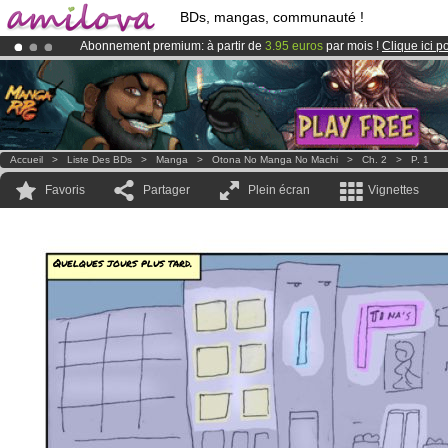
BDs, mangas, communauté !
Abonnement premium: à partir de
3.95 euros
par mois !
Clique ici p
Le
Kickstarter Amilova est désormais lancé
!.
Déjà 100000
membres
et 1000
BDs & Mangas
!
Accueil
>
Liste Des BDs
>
Manga
>
Otona No Manga No Machi
>
Ch. 2
>
P. 1
Favoris
Partager
Plein écran
Vignettes
Quelques jours plus tard.