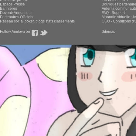
Revue de presse
Évènements IRL
Espace Presse
Boutiques partenair
Bannières
Aider la communauté 
Devenir Annonceur
FAQ - Support
Partenaires Officiels
Monnaie virtuelle : l
Réseau social poker, blogs stats classements
CGU - Conditions d'ut
Follow Amilova on
Sitemap