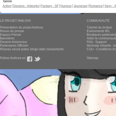
Genre
Action
Dessins - Artworks
Fantasy - SF
Humour
Jeunesse
Romance
Sexy - 
LE PROJET AMILOVA
COMMUNAUTÉ
Présentation du projet Amilova
Tutoriel du lecteur
Revue de presse
Évènements IRL
Espace Presse
Boutiques partenair
Bannières
Aider la communauté 
Devenir Annonceur
FAQ - Support
Partenaires Officiels
Monnaie virtuelle : l
Réseau social poker, blogs stats classements
CGU - Conditions d'ut
Follow Amilova on
Sitemap