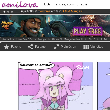
BDs, mangas, communauté !
Déjà 100000
membres
et 1000
BDs & Mangas
!
Le
Kickstarter Amilova est désormais lancé
!.
Abonnement premium: à partir de
3.95 euros
par mois !
Clique ici p
Accueil
>
Liste Des BDs
>
Manga
>
Otona No Manga No Machi
>
Ch. 2
>
P. 14
Favoris
Partager
Plein écran
Vignettes
Saluons le retour!
Slam