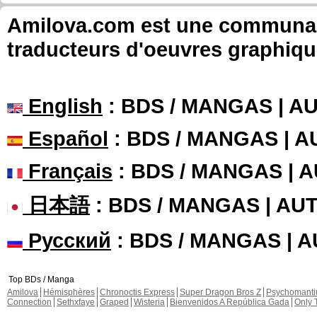
Amilova.com est une communauté
traducteurs d'oeuvres graphiqu
English
: BDS / MANGAS | 
Español
: BDS / MANGAS | 
Français
: BDS / MANGAS | 
日本語
: BDS / MANGAS | A
Русский
: BDS / MANGAS | 
Top BDs / Manga
Amilova
Hémisphères
Chronoctis Express
Super Dragon Bros Z
Psychomant
Connection
Sethxfaye
Graped
Wisteria
Bienvenidos A República Gada
Only 