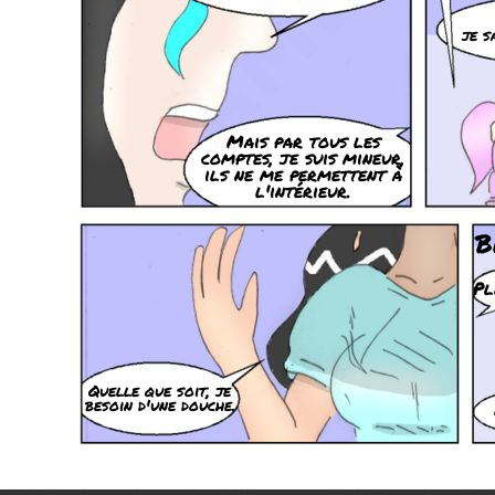
je s
Mais par tous les
comptes, je suis mineur,
ils ne me permettent à
l'intérieur.
B
Pl
Quelle que soit, je
besoin d'une douche.