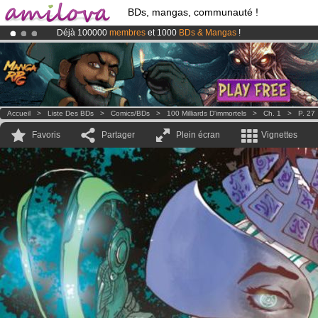
BDs, mangas, communauté !
Déjà 100000
membres
et 1000
BDs & Mangas
!
Le
Kickstarter Amilova est désormais lancé
!.
Abonnement premium: à partir de
3.95 euros
par mois !
Clique ici p
Accueil
>
Liste Des BDs
>
Comics/BDs
>
100 Milliards D'immortels
>
Ch. 1
>
P. 27
Favoris
Partager
Plein écran
Vignettes