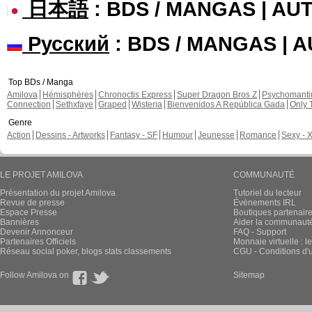
日本語
: BDS / MANGAS | A
Русский
: BDS / MANGAS | 
Top BDs / Manga
Amilova
Hémisphères
Chronoctis Express
Super Dragon Bros Z
Psychomant
Connection
Sethxfaye
Graped
Wisteria
Bienvenidos A República Gada
Only 
Genre
Action
Dessins - Artworks
Fantasy - SF
Humour
Jeunesse
Romance
Sexy - 
LE PROJET AMILOVA
COMMUNAUTÉ
Présentation du projet Amilova
Tutoriel du lecteur
Revue de presse
Évènements IRL
Espace Presse
Boutiques partenair
Bannières
Aider la communauté 
Devenir Annonceur
FAQ - Support
Partenaires Officiels
Monnaie virtuelle : l
Réseau social poker, blogs stats classements
CGU - Conditions d'ut
Follow Amilova on
Sitemap