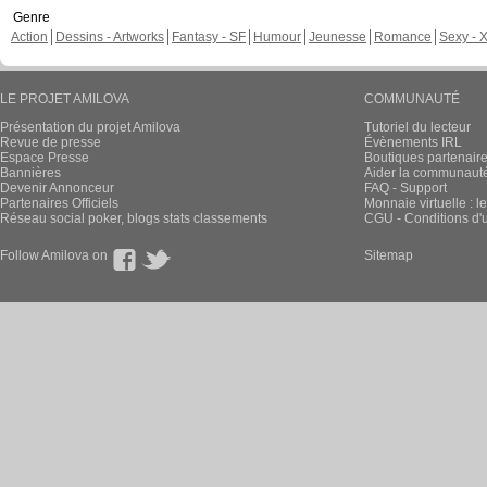
Genre
Action
Dessins - Artworks
Fantasy - SF
Humour
Jeunesse
Romance
Sexy - 
LE PROJET AMILOVA
COMMUNAUTÉ
Présentation du projet Amilova
Tutoriel du lecteur
Revue de presse
Évènements IRL
Espace Presse
Boutiques partenair
Bannières
Aider la communauté 
Devenir Annonceur
FAQ - Support
Partenaires Officiels
Monnaie virtuelle : l
Réseau social poker, blogs stats classements
CGU - Conditions d'ut
Follow Amilova on
Sitemap