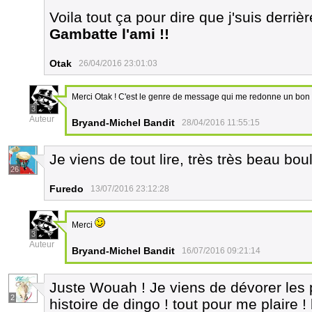
Voila tout ça pour dire que j'suis derriè
Gambatte l'ami !!
Otak
26/04/2016 23:01:03
Merci Otak ! C'est le genre de message qui me redonne un bon 
3
Auteur
Bryand-Michel Bandit
28/04/2016 11:55:15
Je viens de tout lire, très très beau bo
26
Furedo
13/07/2016 23:12:28
Merci
3
Auteur
Bryand-Michel Bandit
16/07/2016 09:21:14
Juste Wouah ! Je viens de dévorer les 
2
histoire de dingo ! tout pour me plaire !