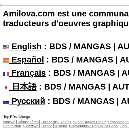
Amilova.com est une communauté
traducteurs d'oeuvres graphiqu
English
: BDS / MANGAS | 
Español
: BDS / MANGAS | 
Français
: BDS / MANGAS | 
日本語
: BDS / MANGAS | A
Русский
: BDS / MANGAS | 
Top BDs / Manga
Amilova
Hémisphères
Chronoctis Express
Super Dragon Bros Z
Psychomant
Connection
Sethxfaye
Graped
Wisteria
Bienvenidos A República Gada
Only 