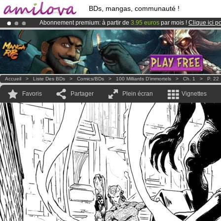
BDs, mangas, communauté !
Abonnement premium: à partir de
3.95 euros
par mois !
Clique ici p
Déjà 100000
membres
et 1000
BDs & Mangas
!
Le
Kickstarter Amilova est désormais lancé
!.
Accueil
>
Liste Des BDs
>
Comics/BDs
>
100 Milliards D'immortels
>
Ch. 1
>
P. 22
Favoris
Partager
Plein écran
Vignettes