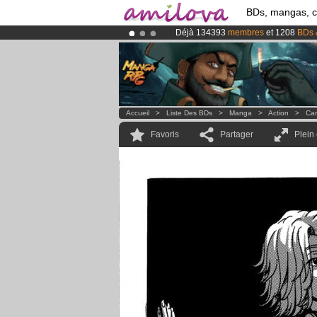
BDs, mangas, 
Déjà 134393
membres
et 1208
BDs 
Le
Kickstarter Amilova est désormais
Abonnement premium: à partir de
3.
Accueil
>
Liste Des BDs
>
Manga
>
Action
>
Can
Favoris
Partager
Plein