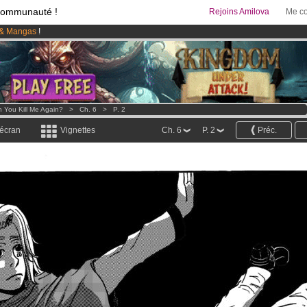
communauté !
Rejoins Amilova
Me co
& Mangas
!
 lancé
!.
95 euros
par mois !
Clique ici pour t'abonner
 You Kill Me Again?
>
Ch. 6
>
P. 2
 écran
Vignettes
Ch. 6
P. 2
Préc.