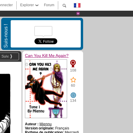
nnecter
Explorer
Forum
Suis-nous !
Can You Kill Me Again?
Suiv.
108
60
134
Auteur :
Miennu
Version originale:
Français
Rythme de publication:
Mercredi,