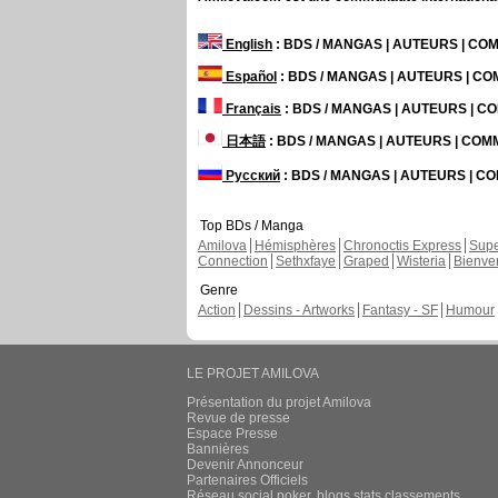
English
: BDS / MANGAS | AUTEURS | C
Español
: BDS / MANGAS | AUTEURS | C
Français
: BDS / MANGAS | AUTEURS | 
日本語
: BDS / MANGAS | AUTEURS | CO
Русский
: BDS / MANGAS | AUTEURS | 
Top BDs / Manga
Amilova
Hémisphères
Chronoctis Express
Supe
Connection
Sethxfaye
Graped
Wisteria
Bienve
Genre
Action
Dessins - Artworks
Fantasy - SF
Humour
LE PROJET AMILOVA
Présentation du projet Amilova
Revue de presse
Espace Presse
Bannières
Devenir Annonceur
Partenaires Officiels
Réseau social poker, blogs stats classements