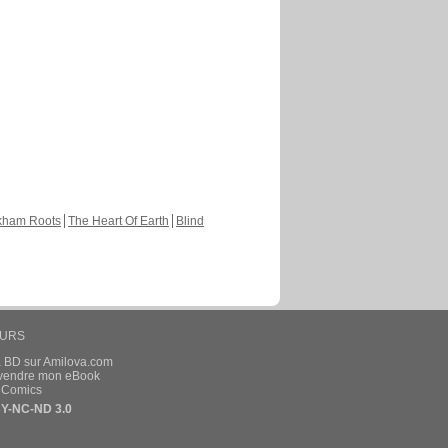
kham Roots
The Heart Of Earth
Blind
EURS
a BD sur Amilova.com
t vendre mon eBook
e Comics
Y-NC-ND 3.0