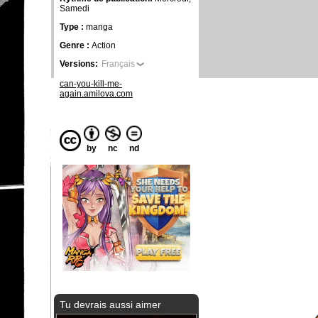
Samedi
Type :
manga
Genre :
Action
Versions:
Français
can-you-kill-me-
again.amilova.com
by
nc
nd
Tu devrais aussi aimer