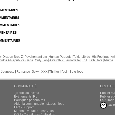
OMMENTAIRES
OMMENTAIRES
COMMENTAIRES
MMENTAIRES
COMMENTAIRES
r Dragon Bros Z
Psychomantium
Human Puppets
Tokio Libido
His Feelings
Ar
nidos A República Gada
Only Two
Astaroth Y Bernadette
Edil
Leth Hate
Plume
Jeunesse
Romance
Sexy - XXX
Thriller
Yaoi - Boys love
COMMUNAUTÉ
LES AUT
Tutoriel du lecteur
Publier m
Évènements IRL
Publier e
Boutiques partenaires
Fair Trad
Aider la communauté - stages - jobs
CC B
FAQ - Support
Monnaie virtuelle : les Golds
CGU - Conditions d'utilisation