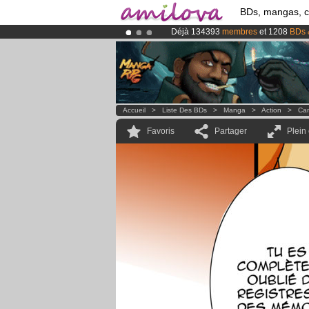
BDs, mangas, 
Déjà 134393
membres
et 1208
BDs 
Abonnement premium: à partir de
3.
Le
Kickstarter Amilova est désormais
Accueil
>
Liste Des BDs
>
Manga
>
Action
>
Can
Favoris
Partager
Plein