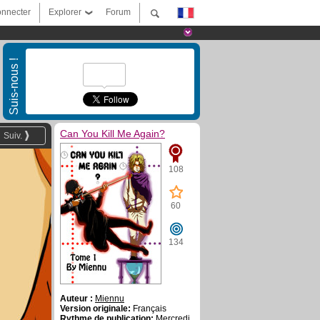
nnecter
Explorer
Forum
Suis-nous !
Can You Kill Me Again?
Suiv.
108
60
134
Auteur :
Miennu
Version originale:
Français
Rythme de publication:
Mercredi,