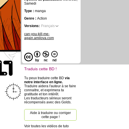
Samedi
Type :
manga
Genre :
Action
Versions:
Français
can-you-kill-me-
again.amilova.com
by
nc
nd
Traduis cette BD !
Tu peux traduire cette BD
via
notre interface en ligne.
Traduire aidera l'auteur à se faire
connaitre, et exprimera ta
gratitude et ton intérêt.
Les traducteurs sérieux seront
récompensés avec des Golds.
Aide à traduire ou corriger
cette page !
Voir toutes les vidéos de tuto