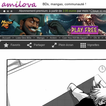
BDs, mangas, communauté !
Abonnement premium: à partir de
3.95 euros
par mois !
Clique ici p
Déjà 100000
membres
et 1000
BDs & Mangas
!
Le
Kickstarter Amilova est désormais lancé
!.
Accueil
>
Liste Des BDs
>
Manga
>
Action
>
Can You Kill Me Again?
>
Ch. 8
>
Favoris
Partager
Plein écran
Vignettes