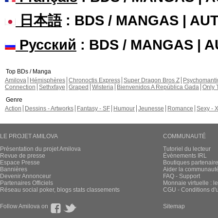
日本語
: BDS / MANGAS | A
Русский
: BDS / MANGAS | 
Top BDs / Manga
Amilova
Hémisphères
Chronoctis Express
Super Dragon Bros Z
Psychomant
Connection
Sethxfaye
Graped
Wisteria
Bienvenidos A República Gada
Only 
Genre
Action
Dessins - Artworks
Fantasy - SF
Humour
Jeunesse
Romance
Sexy - 
LE PROJET AMILOVA
COMMUNAUTÉ
Présentation du projet Amilova
Tutoriel du lecteur
Revue de presse
Évènements IRL
Espace Presse
Boutiques partenair
Bannières
Aider la communauté 
Devenir Annonceur
FAQ - Support
Partenaires Officiels
Monnaie virtuelle : l
Réseau social poker, blogs stats classements
CGU - Conditions d'ut
Follow Amilova on
Sitemap