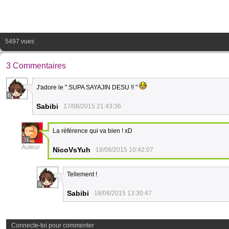
5497 vues
3 Commentaires
J'adore le " SUPA SAYAJIN DESU !! "
6
Sabibi
17/08/2015 21:43:36
La référence qui va bien ! xD
31
Auteur
NicoVsYuh
18/08/2015 10:42:07
Tellement !
6
Sabibi
18/08/2015 13:30:47
Connecte-toi pour commenter