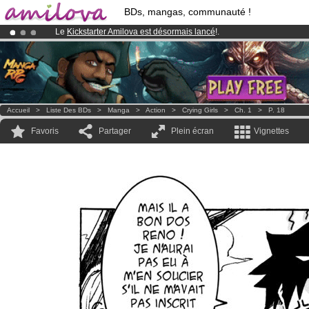
BDs, mangas, communauté !
Le
Kickstarter Amilova est désormais lancé
!.
Abonnement premium: à partir de
3.95 euros
par mois !
Clique ici p
Déjà 134393
membres
et 1208
BDs & Mangas
!
Accueil
>
Liste Des BDs
>
Manga
>
Action
>
Crying Girls
>
Ch. 1
>
P. 18
Favoris
Partager
Plein écran
Vignettes