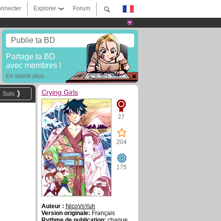
nnecter
Explorer
Forum
Publie ta BD
Partage ta BD
avec membres !
En savoir plus...
Crying Girls
Suiv.
27
204
175
Auteur :
NicoVsYuh
Version originale:
Français
Rythme de publication:
chaque