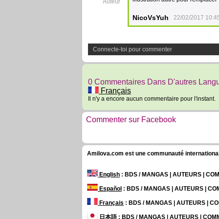
Auteur
NicoVsYuh
22/02/2017 10:4
Connecte-toi pour commenter
0 Commentaires Dans D'autres Lang
Français
Il n'y a encore aucun commentaire pour l'instant.
Commenter sur Facebook
Amilova.com est une communauté internationale 
English
: BDS / MANGAS | AUTEURS | C
Español
: BDS / MANGAS | AUTEURS | C
Français
: BDS / MANGAS | AUTEURS | 
日本語
: BDS / MANGAS | AUTEURS | CO