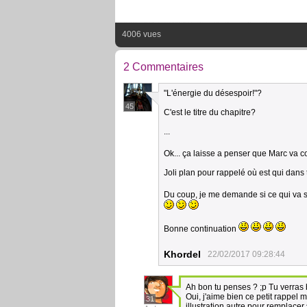
4006 vues
2 Commentaires
"L'énergie du désespoir!"?
45
C'est le titre du chapitre?
...
Ok... ça laisse a penser que Marc va co
Joli plan pour rappelé où est qui dans 
Du coup, je me demande si ce qui va se
Bonne continuation
Khordel
22/02/2017 09:28:44
Ah bon tu penses ? ;p Tu verras 
Oui, j'aime bien ce petit rappel 
31
illustration autre pour remplacer