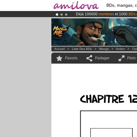
BDs, mangas, 
Déjà 100000
membres
et 1000
BDs 
Abonnement premium: à partir de
3.
Le
Kickstarter Amilova est désormais
Accueil
>
Liste Des BDs
>
Manga
>
Action
>
Cry
Favoris
Partager
Plein