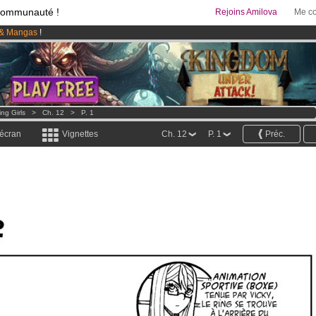
communauté !
Rejoins Amilova
Me co
& Mangas
!
95 euros
par mois !
Clique ici pour t'abonner
 lancé
!.
ing Girls
>
Ch. 12
>
P. 1
 écran
Vignettes
Ch. 12
P. 1
Préc.