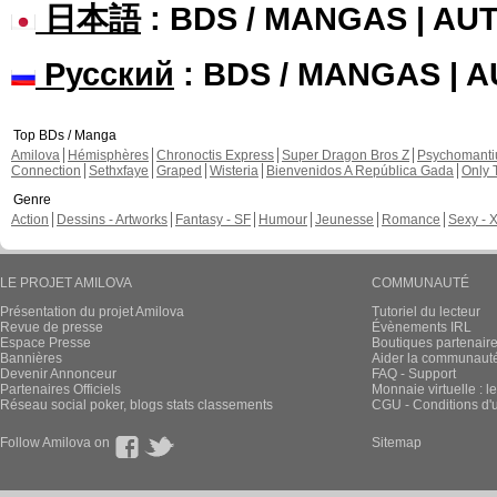
日本語
: BDS / MANGAS | A
Русский
: BDS / MANGAS | 
Top BDs / Manga
Amilova
Hémisphères
Chronoctis Express
Super Dragon Bros Z
Psychomant
Connection
Sethxfaye
Graped
Wisteria
Bienvenidos A República Gada
Only 
Genre
Action
Dessins - Artworks
Fantasy - SF
Humour
Jeunesse
Romance
Sexy - 
LE PROJET AMILOVA
COMMUNAUTÉ
Présentation du projet Amilova
Tutoriel du lecteur
Revue de presse
Évènements IRL
Espace Presse
Boutiques partenair
Bannières
Aider la communauté 
Devenir Annonceur
FAQ - Support
Partenaires Officiels
Monnaie virtuelle : l
Réseau social poker, blogs stats classements
CGU - Conditions d'ut
Follow Amilova on
Sitemap