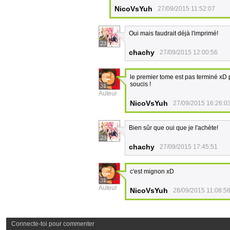
NicoVsYuh
27/09/2015 11:52:07
Oui mais faudrait déjà l'imprimé!
23
chachy
27/09/2015 12:00:56
le premier tome est pas terminé xD pu
soucis !
31
Auteur
NicoVsYuh
27/09/2015 16:26:0
Bien sûr que oui que je l'achète!
23
chachy
27/09/2015 17:45:51
c'est mignon xD
31
Auteur
NicoVsYuh
28/09/2015 11:08:5
Connecte-toi pour commenter