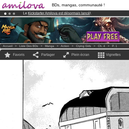
BDs, mangas, communauté !
Le
Kickstarter Amilova est désormais lancé
!.
Abonnement premium: à partir de
3.95 euros
par mois !
Clique ici p
Déjà 100000
membres
et 1000
BDs & Mangas
!
Accueil
>
Liste Des BDs
>
Manga
>
Action
>
Crying Girls
>
Ch. 4
>
P. 1
Favoris
Partager
Plein écran
Vignettes