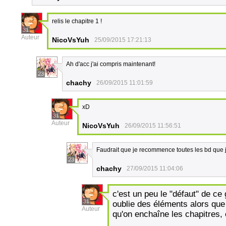
relis le chapitre 1 !
31
Auteur
NicoVsYuh
25/09/2015 17:21:13
Ah d'acc j'ai compris maintenant!
23
chachy
26/09/2015 11:01:59
xD
31
Auteur
NicoVsYuh
26/09/2015 11:56:51
Faudrait que je recommence toutes les bd que j'a
23
chachy
27/09/2015 11:04:06
c'est un peu le "défaut" de ce
31
oublie des éléments alors que
Auteur
qu'on enchaîne les chapitres,