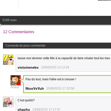
5189 vues
12 Commentaires
Connecte-toi pour commenter
laisse moi deviner cette fille à la capacité de faire chialer tout les mec
22
victoireneko
23/09/2015 13:13:29
Pas du tout, mais l'idée est à creuser !
31
Auteur
NicoVsYuh
25/09/2015 17:20:58
C'est quiiiiii?
23
chachy
23/09/2015 17:17:57