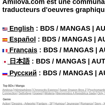
Amilova.com est une communauté
traducteurs d'oeuvres graphiqu
English
: BDS / MANGAS | 
Español
: BDS / MANGAS | 
Français
: BDS / MANGAS | 
日本語
: BDS / MANGAS | A
Русский
: BDS / MANGAS | 
Top BDs / Manga
Amilova
Hémisphères
Chronoctis Express
Super Dragon Bros Z
Psychomant
Connection
Sethxfaye
Graped
Wisteria
Bienvenidos A República Gada
Only 
Genre
Action
Dessins - Artworks
Fantasy - SF
Humour
Jeunesse
Romance
Sexy - 