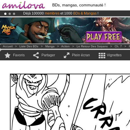
BDs, mangas, communauté !
Déjà 100000
membres
et 1000
BDs & Mangas
!
Le
Kickstarter Amilova est désormais lancé
!.
Abonnement premium: à partir de
3.95 euros
par mois !
Clique ici p
Accueil
>
Liste Des BDs
>
Manga
>
Action
>
Le Retour Des Saiyans
>
Ch. 7
>
Favoris
Partager
Plein écran
Vignettes