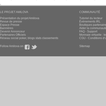
LE PROJET AMILOVA
COMMUNAUTÉ
Présentation du projet Amilova
Tutoriel du lecteur
Revue de presse
Évènements IRL
Espace Presse
Boutiques partenair
Bannières
Aider la communauté 
Devenir Annonceur
FAQ - Support
Partenaires Officiels
Monnaie virtuelle : l
Réseau social poker, blogs stats classements
CGU - Conditions d'ut
Follow Amilova on
Sitemap