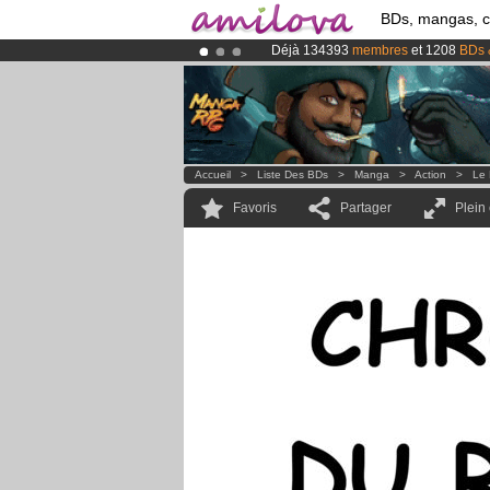
BDs, mangas, 
Déjà 134393
membres
et 1208
BDs 
Abonnement premium: à partir de
3.
Le
Kickstarter Amilova est désormais
Accueil
>
Liste Des BDs
>
Manga
>
Action
>
Le 
Favoris
Partager
Plein