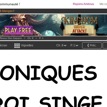
communauté !
Rejoins Amilova
Me co
& Mangas
!
95 euros
par mois !
Clique ici pour t'abonner
 lancé
!.
Retour Des Saiyans
>
Ch. 8
>
P. 1
 écran
Vignettes
Ch. 8
P. 1
Préc.