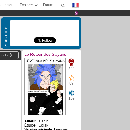
nnecter
Explorer
Forum
Suis-nous !
Le Retour des Saiyans
Suiv.
244
58
109
Auteur :
aladin
Équipe :
Gorak
Version originale:
Français