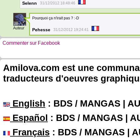
Selenn
31/12/2012 18:48:46
Pourquoi ça n'irait pas ? :-D
28
Auteur
Pehesse
31/12/2012 19:24:41
Commenter sur Facebook
Amilova.com est une communauté
traducteurs d'oeuvres graphiqu
English
: BDS / MANGAS | 
Español
: BDS / MANGAS | 
Français
: BDS / MANGAS | 