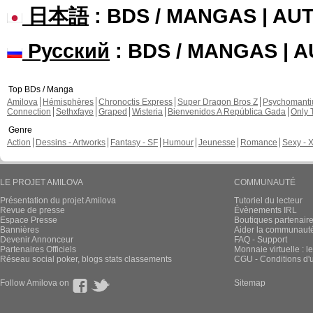
日本語
: BDS / MANGAS | A
Русский
: BDS / MANGAS | 
Top BDs / Manga
Amilova
Hémisphères
Chronoctis Express
Super Dragon Bros Z
Psychomant
Connection
Sethxfaye
Graped
Wisteria
Bienvenidos A República Gada
Only 
Genre
Action
Dessins - Artworks
Fantasy - SF
Humour
Jeunesse
Romance
Sexy - 
LE PROJET AMILOVA
COMMUNAUTÉ
Présentation du projet Amilova
Tutoriel du lecteur
Revue de presse
Évènements IRL
Espace Presse
Boutiques partenair
Bannières
Aider la communauté 
Devenir Annonceur
FAQ - Support
Partenaires Officiels
Monnaie virtuelle : l
Réseau social poker, blogs stats classements
CGU - Conditions d'ut
Follow Amilova on
Sitemap