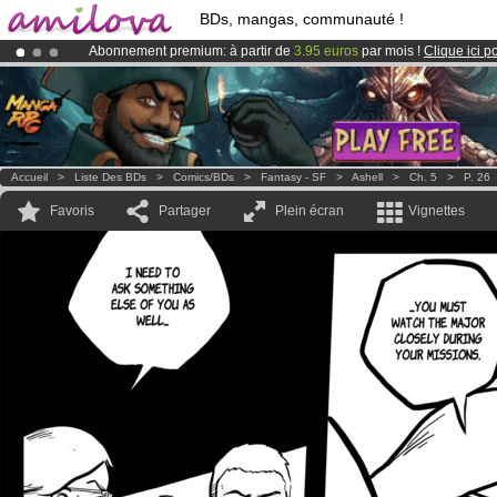
BDs, mangas, communauté !
Abonnement premium: à partir de
3.95 euros
par mois !
Clique ici p
Déjà 134393
membres
et 1208
BDs & Mangas
!
Le
Kickstarter Amilova est désormais lancé
!.
Accueil
>
Liste Des BDs
>
Comics/BDs
>
Fantasy - SF
>
Ashell
>
Ch. 5
>
P. 26
Favoris
Partager
Plein écran
Vignettes