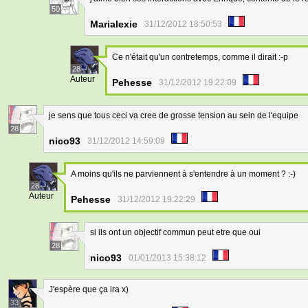
50
Marialexie
31/12/2012 18:50:53
Ce n'était qu'un contretemps, comme il dirait :-p
28
Auteur
Pehesse
31/12/2012 19:22:09
je sens que tous ceci va cree de grosse tension au sein de l'equipe
28
nico93
31/12/2012 14:59:09
A moins qu'ils ne parviennent à s'entendre à un moment ? :-)
28
Auteur
Pehesse
31/12/2012 19:22:29
si ils ont un objectif commun peut etre que oui
28
nico93
01/01/2013 15:38:12
J'espère que ça ira x)
33