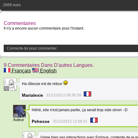
2669 vues
Commentaires
Il n'y a encore aucun commentaire pour l'instant.
Connecte-toi pour commenter
9 Commentaires Dans D'autres Langues.
Français
English
Ha râleuse est de retour
50
Marialexie
31/12/2012 08:36:59
Héhé, elle n'est jamais partie, ça serait trop vide sinon :-D
28
Auteur
Pehesse
31/12/2012 12:08:41
j'aime bien ses interactions avec Enrique, contente de le r