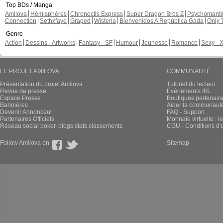
Top BDs / Manga
Amilova
Hémisphères
Chronoctis Express
Super Dragon Bros Z
Psychomant
Connection
Sethxfaye
Graped
Wisteria
Bienvenidos A República Gada
Only 
Genre
Action
Dessins - Artworks
Fantasy - SF
Humour
Jeunesse
Romance
Sexy - 
LE PROJET AMILOVA
COMMUNAUTÉ
Présentation du projet Amilova
Tutoriel du lecteur
Revue de presse
Évènements IRL
Espace Presse
Boutiques partenair
Bannières
Aider la communauté 
Devenir Annonceur
FAQ - Support
Partenaires Officiels
Monnaie virtuelle : l
Réseau social poker, blogs stats classements
CGU - Conditions d'ut
Follow Amilova on
Sitemap