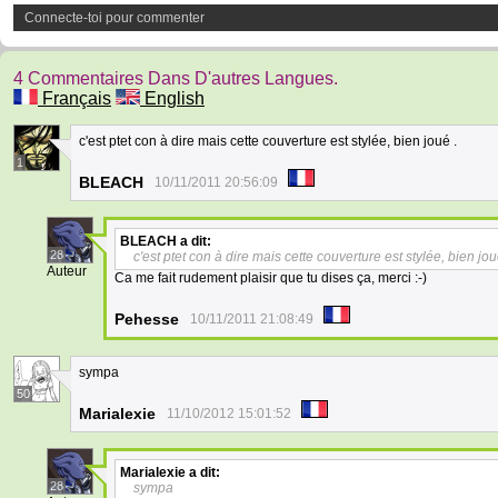
Connecte-toi pour commenter
4 Commentaires Dans D'autres Langues.
Français
English
c'est ptet con à dire mais cette couverture est stylée, bien joué .
1
BLEACH
10/11/2011 20:56:09
BLEACH
a dit:
28
c'est ptet con à dire mais cette couverture est stylée, bien jou
Auteur
Ca me fait rudement plaisir que tu dises ça, merci :-)
Pehesse
10/11/2011 21:08:49
sympa
50
Marialexie
11/10/2012 15:01:52
Marialexie
a dit:
28
sympa