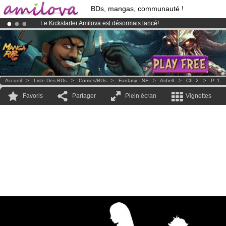
BDs, mangas, communauté !
Le
Kickstarter Amilova est désormais lancé
!.
Abonnement premium: à partir de
3.95 euros
par mois !
Clique ici p
Déjà 100000
membres
et 1000
BDs & Mangas
!
Accueil
>
Liste Des BDs
>
Comics/BDs
>
Fantasy - SF
>
Ashell
>
Ch. 2
>
P. 1
Favoris
Partager
Plein écran
Vignettes