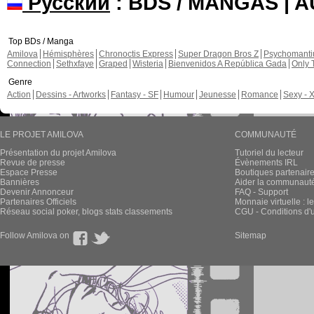
Русский
: BDS / MANGAS | 
Top BDs / Manga
Amilova
Hémisphères
Chronoctis Express
Super Dragon Bros Z
Psychomant
Connection
Sethxfaye
Graped
Wisteria
Bienvenidos A República Gada
Only 
Genre
Action
Dessins - Artworks
Fantasy - SF
Humour
Jeunesse
Romance
Sexy - 
LE PROJET AMILOVA
COMMUNAUTÉ
Présentation du projet Amilova
Tutoriel du lecteur
Revue de presse
Évènements IRL
Espace Presse
Boutiques partenair
Bannières
Aider la communauté 
Devenir Annonceur
FAQ - Support
Partenaires Officiels
Monnaie virtuelle : l
Réseau social poker, blogs stats classements
CGU - Conditions d'ut
Follow Amilova on
Sitemap