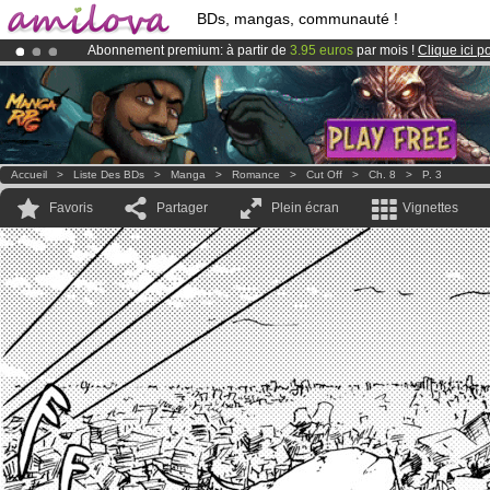
BDs, mangas, communauté !
Abonnement premium: à partir de
3.95 euros
par mois !
Clique ici p
Déjà 134393
membres
et 1208
BDs & Mangas
!
Le
Kickstarter Amilova est désormais lancé
!.
Accueil
>
Liste Des BDs
>
Manga
>
Romance
>
Cut Off
>
Ch. 8
>
P. 3
Favoris
Partager
Plein écran
Vignettes