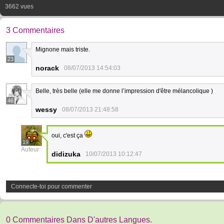
3662 vues
3 Commentaires
Mignone mais triste.
23
norack
08/07/2013 14:54:03
Belle, très belle (elle me donne l’impression d'être mélancolique )
46
wessy
08/07/2013 21:48:58
oui, c'est ça
19
Auteur
didizuka
10/07/2013 10:12:47
Connecte-toi pour commenter
0 Commentaires Dans D'autres Langues.