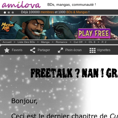
BDs, mangas, communauté !
Déjà 100000
membres
et 1000
BDs & Mangas
!
Abonnement premium: à partir de
3.95 euros
par mois !
Clique ici p
Le
Kickstarter Amilova est désormais lancé
!.
Accueil
>
Liste Des BDs
>
Manga
>
Romance
>
Cut Off
>
Ch. 8
>
P. 2
Favoris
Partager
Plein écran
Vignettes