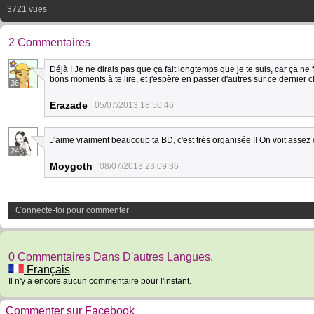
3721 vues
2 Commentaires
Déjà ! Je ne dirais pas que ça fait longtemps que je te suis, car ça ne 
bons moments à te lire, et j'espère en passer d'autres sur ce dernier c
36
Erazade
05/07/2013 18:50:46
J'aime vraiment beaucoup ta BD, c'est très organisée !! On voit asse
24
Moygoth
08/07/2013 23:09:36
Connecte-toi pour commenter
0 Commentaires Dans D'autres Langues.
Français
Il n'y a encore aucun commentaire pour l'instant.
Commenter sur Facebook