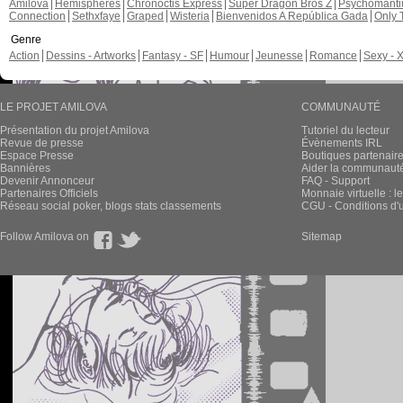
Amilova
Hémisphères
Chronoctis Express
Super Dragon Bros Z
Psychomant
Connection
Sethxfaye
Graped
Wisteria
Bienvenidos A República Gada
Only 
Genre
Action
Dessins - Artworks
Fantasy - SF
Humour
Jeunesse
Romance
Sexy - 
LE PROJET AMILOVA
COMMUNAUTÉ
Présentation du projet Amilova
Tutoriel du lecteur
Revue de presse
Évènements IRL
Espace Presse
Boutiques partenair
Bannières
Aider la communauté 
Devenir Annonceur
FAQ - Support
Partenaires Officiels
Monnaie virtuelle : l
Réseau social poker, blogs stats classements
CGU - Conditions d'ut
Follow Amilova on
Sitemap