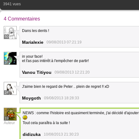
3941 vues
4 Commentaires
Dans les dents !
50
Marialexie
09/08/2013 07:21:19
in your face!
et t'as pas intérêt à l'empêcher de partir!
37
Vanou Titiyou
09/08/2013 12:21:20
J'aime bien le regard de Peter .. plein de regret !! xD
24
Moygoth
09/08/2013 18:28:33
NEWS : comme l'histoire est quasiment terminée, j'ai décidé d'ajoute
19
Auteur
Tout cela paraîtra à la suite !
didizuka
10/08/2013 21:30:23