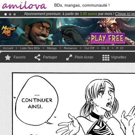
BDs, mangas, communauté !
Abonnement premium: à partir de
3.95 euros
par mois !
Clique ici p
Le
Kickstarter Amilova est désormais lancé
!.
Déjà 100000
membres
et 1000
BDs & Mangas
!
Accueil
>
Liste Des BDs
>
Manga
>
Romance
>
Cut Off
>
Ch. 8
>
P. 22
Favoris
Partager
Plein écran
Vignettes