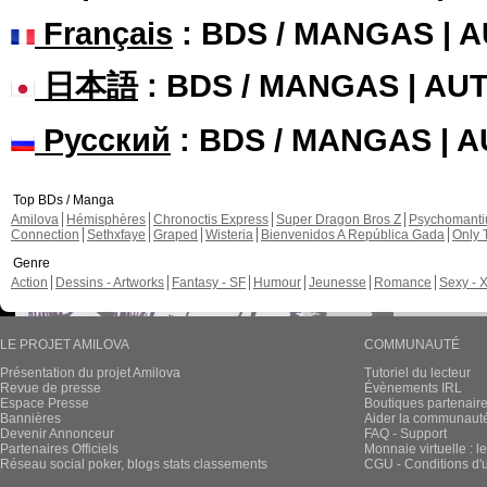
Français
: BDS / MANGAS | 
日本語
: BDS / MANGAS | A
Русский
: BDS / MANGAS | 
Top BDs / Manga
Amilova
Hémisphères
Chronoctis Express
Super Dragon Bros Z
Psychomant
Connection
Sethxfaye
Graped
Wisteria
Bienvenidos A República Gada
Only 
Genre
Action
Dessins - Artworks
Fantasy - SF
Humour
Jeunesse
Romance
Sexy - 
LE PROJET AMILOVA
COMMUNAUTÉ
Présentation du projet Amilova
Tutoriel du lecteur
Revue de presse
Évènements IRL
Espace Presse
Boutiques partenair
Bannières
Aider la communauté 
Devenir Annonceur
FAQ - Support
Partenaires Officiels
Monnaie virtuelle : l
Réseau social poker, blogs stats classements
CGU - Conditions d'ut