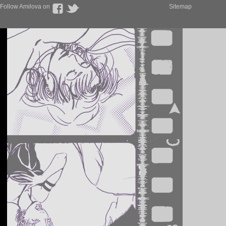
Follow Amilova on
Sitemap