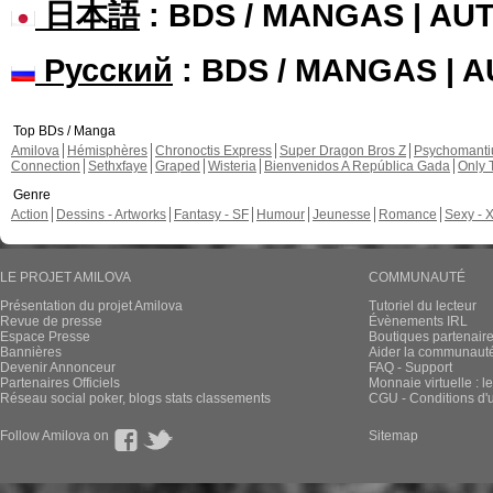
日本語
: BDS / MANGAS | A
Русский
: BDS / MANGAS | 
Top BDs / Manga
Amilova
Hémisphères
Chronoctis Express
Super Dragon Bros Z
Psychomant
Connection
Sethxfaye
Graped
Wisteria
Bienvenidos A República Gada
Only 
Genre
Action
Dessins - Artworks
Fantasy - SF
Humour
Jeunesse
Romance
Sexy - 
LE PROJET AMILOVA
COMMUNAUTÉ
Présentation du projet Amilova
Tutoriel du lecteur
Revue de presse
Évènements IRL
Espace Presse
Boutiques partenair
Bannières
Aider la communauté 
Devenir Annonceur
FAQ - Support
Partenaires Officiels
Monnaie virtuelle : l
Réseau social poker, blogs stats classements
CGU - Conditions d'ut
Follow Amilova on
Sitemap