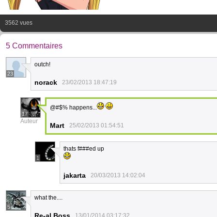
3562 vues
5 Commentaires
outch!
23
norack
23/02/2013 18:47:19
@#$% happens...
17
Auteur
Mart
25/02/2013 01:54:51
thats f###ed up
1
jakarta
20/03/2013 14:02:04
what the....
5
Re-al Boss
13/01/2014 03:17:32