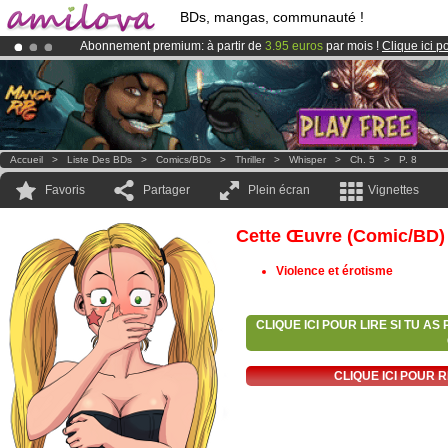
BDs, mangas, communauté !
Abonnement premium: à partir de
3.95 euros
par mois !
Clique ici p
Déjà 134393
membres
et 1208
BDs & Mangas
!
Le
Kickstarter Amilova est désormais lancé
!.
Accueil
>
Liste Des BDs
>
Comics/BDs
>
Thriller
>
Whisper
>
Ch. 5
>
P. 8
Favoris
Partager
Plein écran
Vignettes
Cette Œuvre (comic/BD)
Violence et érotisme
CLIQUE ICI POUR LIRE SI TU A
CLIQUE ICI POUR 