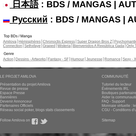
日本語
: BDS / MANGAS | A
Русский
: BDS / MANGAS | 
Top BDs / Manga
Amilova
Hémisphères
Chronoctis Express
Super Dragon Bros Z
Psychomant
Connection
Sethxfaye
Graped
Wisteria
Bienvenidos A República Gada
Only 
Genre
Action
Dessins - Artworks
Fantasy - SF
Humour
Jeunesse
Romance
Sexy - 
LE PROJET AMILOVA
COMMUNAUTÉ
Présentation du projet Amilova
Tutoriel du lecteur
Revue de presse
Évènements IRL
Espace Presse
Boutiques partenair
Bannières
Aider la communauté 
Devenir Annonceur
FAQ - Support
Partenaires Officiels
Monnaie virtuelle : l
Réseau social poker, blogs stats classements
CGU - Conditions d'ut
Follow Amilova on
Sitemap