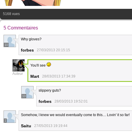
5168 vues
5 Commentaires
Why gloves?
10
forbes
27/03/2013 20:15:15
You'll see
17
Auteur
Mart
28/03/2013 17:34:39
slippery guts?
10
forbes
28/03/2013 19:52:01
Somehow, I knew we would eventually come to this.... Lovin' it so far!
1
Saitu
27/05/2013 19:19:44