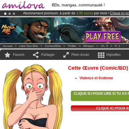
BDs, mangas, communauté !
Abonnement premium: à partir de
3.95 euros
par mois !
Clique ici p
Déjà 100000
membres
et 1000
BDs & Mangas
!
Le
Kickstarter Amilova est désormais lancé
!.
Accueil
>
Liste Des BDs
>
Comics/BDs
>
Thriller
>
Whisper
>
Ch. 5
>
P. 1
Favoris
Partager
Plein écran
Vignettes
Cette Œuvre (comic/BD)
Violence et érotisme
CLIQUE ICI POUR LIRE SI TU A
CLIQUE ICI POUR 