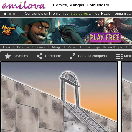
Cómics, Mangas, Comunidad!
¡Conviertete en Premium por
3.95 euros
al mes!
Hazte Premium ya
¡
El Kickstarter Amilova está desormado lanzado
!.
¡Ya tenemos 134393
miembros
y 1208
Cómics y Mangas!
.
Inicio
>
Directorio De Cómics
>
Manga
>
Acción
>
Saint Seiya - Ocean Chapter
>
Favoritos
Compartir
Pantalla completa
Mini