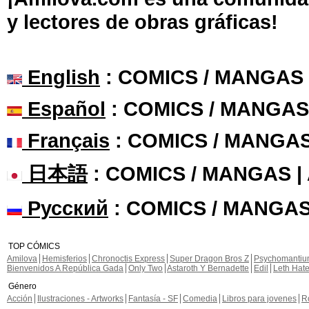
y lectores de obras gráficas!
English
: COMICS / MANGAS
Español
: COMICS / MANGAS
Français
: COMICS / MANGA
日本語
: COMICS / MANGAS 
Русский
: COMICS / MANGAS
TOP CÓMICS
Amilova
Hemisferios
Chronoctis Express
Super Dragon Bros Z
Psychomanti
Bienvenidos A República Gada
Only Two
Astaroth Y Bernadette
Edil
Leth Hat
Género
Acción
Ilustraciones - Artworks
Fantasía - SF
Comedia
Libros para jovenes
R