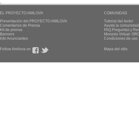
EL PROYECTO AMILOVA
COMUNIDAD
Presentación del PROYECTO AMILOVA
Tutorial del lector
Comentarios de Prensa
Ayuda la comunidad
Kit de prensa
FAQ.Preguntas y Re
Banners
Moneda Virtual: OR
Info Anunciantes
Condiciones de uso
Follow Amilova on
Mapa del sitio