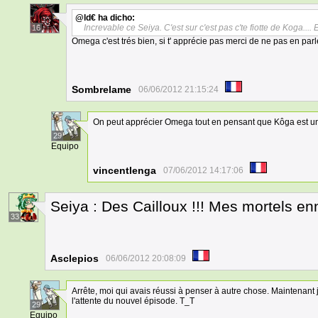
@ld€
ha dicho:
Increvable ce Seiya. C'est sur c'est pas c'te fiotte de Koga.... E
16
Omega c'est trés bien, si t' apprécie pas merci de ne pas en parle
Sombrelame
06/06/2012 21:15:24
On peut apprécier Omega tout en pensant que Kôga est un 
29
Equipo
vincentlenga
07/06/2012 14:17:06
Seiya : Des Cailloux !!! Mes mortels en
33
Asclepios
06/06/2012 20:08:09
Arrête, moi qui avais réussi à penser à autre chose. Maintenant 
l'attente du nouvel épisode. T_T
29
Equipo