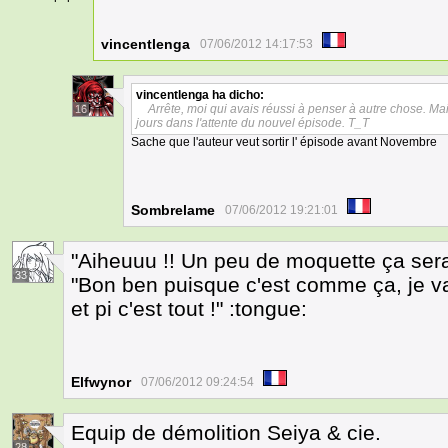
vincentlenga
07/06/2012 14:17:53
vincentlenga
ha dicho:
Arrête, moi qui avais réussi à penser à autre chose. Ma
16
jours dans l'attente du nouvel épisode. T_T
Sache que l'auteur veut sortir l' épisode avant Novembre
Sombrelame
07/06/2012 19:21:01
"Aiheuuu !! Un peu de moquette ça serai
33
"Bon ben puisque c'est comme ça, je vai
et pi c'est tout !" :tongue:
Elfwynor
07/06/2012 09:24:54
Equip de démolition Seiya & cie.
28