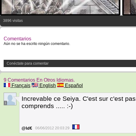
3896 visitas
Comentarios
Aún no se ha escrito ningún comentario.
Conéctate para comentar
9 Comentarios En Otros Idiomas.
Français
English
Español
Increvable ce Seiya. C'est sur c'est pas 
1
comprends ..... :-)
@ld€
06/06/2012 20:03:29