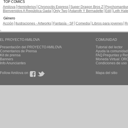
TOP CÓMICS
Amilova
Hemisferios
Chronoctis Express
Super Dragon Bros Z
Psychomanti
Bienvenidos A República Gada
Only Two
Astaroth Y Bernadette
Edil
Leth Hat
Género
Acción
Ilustraciones - Artworks
Fantasía - SF
Comedia
Libros para jovenes
R
EL PROYECTO AMILOVA
COMUNIDAD
Presentación del PROYECTO AMILOVA
Tutorial del lector
Comentarios de Prensa
Ayuda la comunidad
Kit de prensa
FAQ.Preguntas y Re
Banners
Moneda Virtual: OR
Info Anunciantes
Condiciones de uso
Follow Amilova on
Mapa del sitio