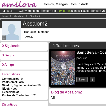
Cómics, Mangas, Comunidad!
¡Conviertete en Premium por
3.95 euros
al mes!
Hazte Premium ya
¡
El Kickstarter Amilova está desormado lanzado
!.
Inicio
>
Miembros
>
Absalom2
¡Ya tenemos 100000
miembros
y 1000
Cómics y Mangas!
.
Absalom2
Traductor , Member
Sexo
M
1
0 Siguiendo
1 Traducciones
Saint Seiya - O
0 Seguir
por
Ouv
0 Amigo
Saint Seiya - El Capítu
anime, de la saga de 
Actualizaciones Lunes, 
Estadísticas
Comentarios:
0
Leer
Posts en el Foro:
Nivel:
1, Siguiente nivel en 50 xp
Nível:
Noob
Blog de Absalom2
Experiencia:
0
Puntos de Traductor:
572
All
Distintivos