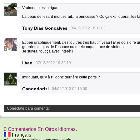
Vraiment très intrigant.
30
La peau de lézard mort serait.. la princesse ? Oo ça expliquerait les l
Tony Dias Goncalves
06/12/2012 18:11:03
Et ben graphiquement, c'est du très très haut niveau ! Et je dois dire 
guerriers ninjas de l'espace ou quelconque trace de violence.
7
Je suivrai tout ça avec intérêt !
Ilàan
07/12/2012 19:39:19
Intriguant, qu'y à t'il donc derrière cette porte ?
39
Ganondorfzl
04/02/2013 02:15:00
Conéctate para comentar
0 Comentarios En Otros Idiomas.
Français