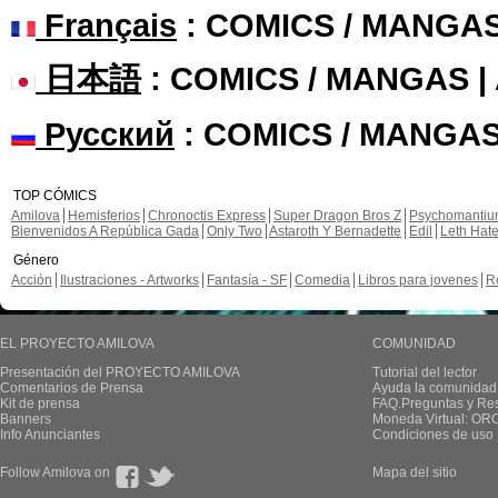
Français
: COMICS / MANGA
日本語
: COMICS / MANGAS 
Русский
: COMICS / MANGAS
TOP CÓMICS
Amilova
Hemisferios
Chronoctis Express
Super Dragon Bros Z
Psychomanti
Bienvenidos A República Gada
Only Two
Astaroth Y Bernadette
Edil
Leth Hat
Género
Acción
Ilustraciones - Artworks
Fantasía - SF
Comedia
Libros para jovenes
R
EL PROYECTO AMILOVA
COMUNIDAD
Presentación del PROYECTO AMILOVA
Tutorial del lector
Comentarios de Prensa
Ayuda la comunidad
Kit de prensa
FAQ.Preguntas y Re
Banners
Moneda Virtual: OR
Info Anunciantes
Condiciones de uso
Follow Amilova on
Mapa del sitio