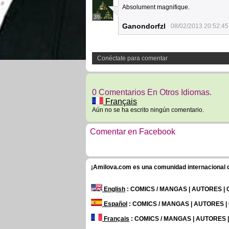
Absolument magnifique.
39
Ganondorfzl
08/02/2013 20:52:45
Conéctate para comentar
0 Comentarios En Otros Idiomas.
Français
Aún no se ha escrito ningún comentario.
Comentar en Facebook
¡Amilova.com es una comunidad internacional de
English
: COMICS / MANGAS | AUTORES |
Español
: COMICS / MANGAS | AUTORES 
Français
: COMICS / MANGAS | AUTORES