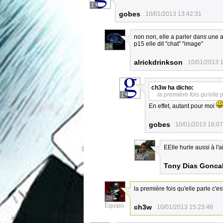
19
gobes
10/01/2013 13:42:31
non non, elle a parler dans une au
p15 elle dit "chat" "image"
24
alrickdrinkson
10/01/2013 
ch3w
ha dicho:
la première fois qu'elle p
19
En effet, autant pour moi
gobes
10/01/2013 16:07
EElle hurle aussi à l'a
30
Tony Dias Gonca
la première fois qu'elle parle c'es
28
Equipo
ch3w
10/01/2013 15:23:48