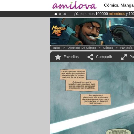
Cómics, Manga
¡Ya tenemos 100000
miembros
y 10
¡Conviertete en Premium por
3.95 e
¡
El Kickstarter Amilova está desorm
Inicio
>
Directorio De Cómics
>
Cómics
>
Fantasía 
Favoritos
Compartir
Pa