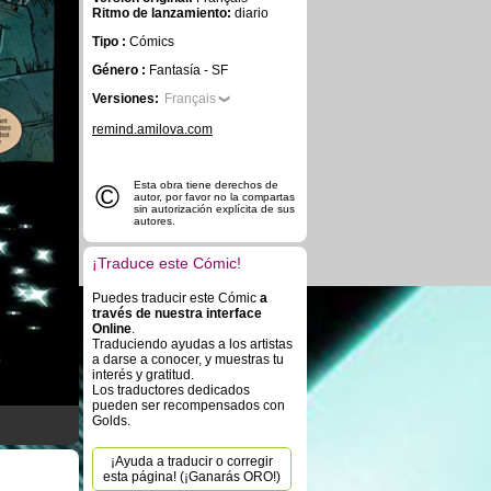
Ritmo de lanzamiento:
diario
Tipo :
Cómics
Género :
Fantasía - SF
Versiones:
Français
remind.amilova.com
©
Esta obra tiene derechos de
autor, por favor no la compartas
sin autorización explícita de sus
autores.
¡Traduce este Cómic!
Puedes traducir este Cómic
a
través de nuestra interface
Online
.
Traduciendo ayudas a los artistas
a darse a conocer, y muestras tu
interés y gratitud.
Los traductores dedicados
pueden ser recompensados con
Golds.
¡Ayuda a traducir o corregir
esta página! (¡Ganarás ORO!)