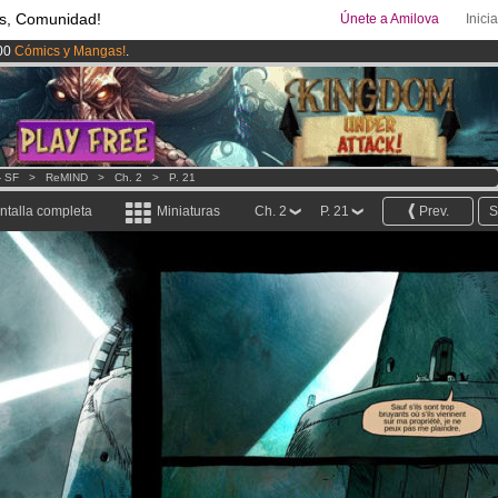
s, Comunidad!
Únete a Amilova
Inici
00
Cómics y Mangas!
.
uros
al mes!
Hazte Premium ya
ado lanzado
!.
- SF
>
ReMIND
>
Ch. 2
>
P. 21
ntalla completa
Miniaturas
Ch. 2
P. 21
Prev.
S