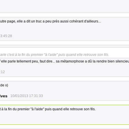
tre page, elle a dit un truc a peu près aussi cohérant d'ailleurs...
13:45:28
arle c'est à la fin du premier "à l'aide" puis quand elle retrouve son fils.
elle parle tellement peu, faut dire... sa métamorphose a dû la rendre bien silencieu
:12
ide x)
lves
10/01/2013 17:31:33
t à la fin du premier "à l'aide" puis quand elle retrouve son fils.