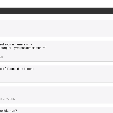
ut avoir un arrière <_ <
pourquoi il y va pas directement ^^
58
 est à l'opposé de la porte.
3 20:53:06
re fois, non?