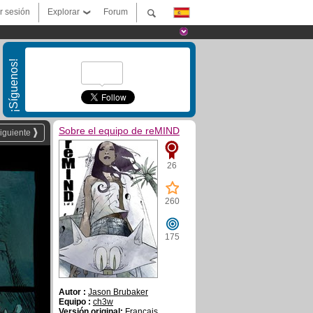
ar sesión
Explorar
Forum
¡Síguenos!
Sobre el equipo de reMIND
iguiente
26
260
175
Autor :
Jason Brubaker
Equipo :
ch3w
Versión original:
Français