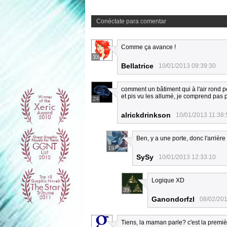
Conéctate para comentar
Comme ça avance !
33
Bellatrice
10/01/2013 09:39:30
comment un bâtiment qui à l'air rond pe
et pis vu les allumé, je comprend pas 
24
alrickdrinkson
10/01/2013 11:38:
Ben, y a une porte, donc l'arrière
19
SySy
10/01/2013 12:33:10
Logique XD
39
Ganondorfzl
08/02/201
Tiens, la maman parle? c'est la premiè