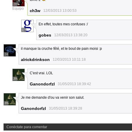
28
Equipo
ch3w
12/03/2013 13:00:53
En effet, toutes mes confuses :/
19
gobes
12/03/2013 13:38:20
il manque la cruche fêlé, et le bout de pain moisi :p
24
alrickdrinkson
12/03/2013 10:11:18
C'est vrai. LOL
39
Ganondorfzl
31/05/2013 18:39:42
Je me demande d'ou va venir son salut.
39
Ganondorfzl
31/05/2013 18:39:28
Conéctate para comentar