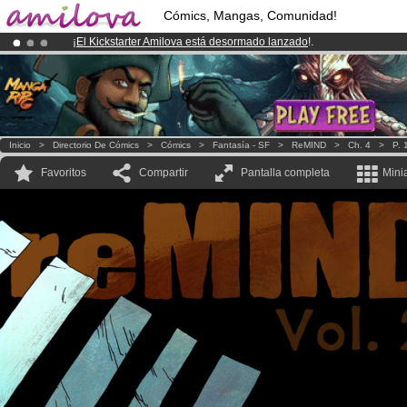
Cómics, Mangas, Comunidad!
¡
El Kickstarter Amilova está desormado lanzado
!.
¡Ya tenemos 100000
miembros
y 1000
Cómics y Mangas!
.
¡Conviertete en Premium por
3.95 euros
al mes!
Hazte Premium ya
Inicio
>
Directorio De Cómics
>
Cómics
>
Fantasía - SF
>
ReMIND
>
Ch. 4
>
P. 
Favoritos
Compartir
Pantalla completa
Mini