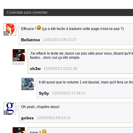
Conéctate para comentar
Efficace !
(ça a été facile à traduire cette page n'est-ce pas ?)
33
Bellatrice
12/03/2013 09:22:27
J'ai effacé le texte de Jason car pas utile pour vous, disant qu'il
fautes... donc oui ça été simple.
28
Equipo
ch3w
12/03/2013 13:01:48
Il dit aussi que le volume 1 est épuisé, mais qu'il fera un t
19
SySy
12/03/2013 17:49:21
Oh yeah, chapitre deux!
19
gobes
12/03/2013 09:24:14
tome 2