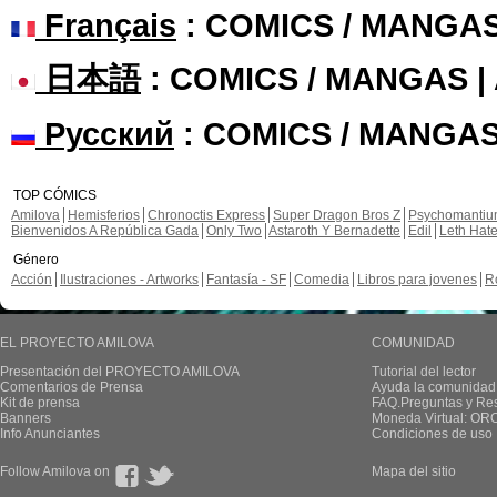
Français
: COMICS / MANGA
日本語
: COMICS / MANGAS 
Русский
: COMICS / MANGAS
TOP CÓMICS
Amilova
Hemisferios
Chronoctis Express
Super Dragon Bros Z
Psychomanti
Bienvenidos A República Gada
Only Two
Astaroth Y Bernadette
Edil
Leth Hat
Género
Acción
Ilustraciones - Artworks
Fantasía - SF
Comedia
Libros para jovenes
R
EL PROYECTO AMILOVA
COMUNIDAD
Presentación del PROYECTO AMILOVA
Tutorial del lector
Comentarios de Prensa
Ayuda la comunidad
Kit de prensa
FAQ.Preguntas y Re
Banners
Moneda Virtual: OR
Info Anunciantes
Condiciones de uso
Follow Amilova on
Mapa del sitio