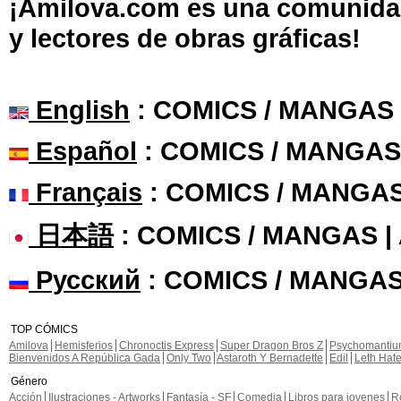
¡Amilova.com es una comunidad 
y lectores de obras gráficas!
English
: COMICS / MANGAS
Español
: COMICS / MANGAS
Français
: COMICS / MANGA
日本語
: COMICS / MANGAS 
Русский
: COMICS / MANGAS
TOP CÓMICS
Amilova
Hemisferios
Chronoctis Express
Super Dragon Bros Z
Psychomanti
Bienvenidos A República Gada
Only Two
Astaroth Y Bernadette
Edil
Leth Hat
Género
Acción
Ilustraciones - Artworks
Fantasía - SF
Comedia
Libros para jovenes
R