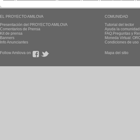
EL PROYECTO AMILOVA
COMUNIDAD
Presentación del PROYECTO AMILOVA
Tutorial del lector
Comentarios de Prensa
Ayuda la comunidad
Kit de prensa
FAQ.Preguntas y Re
Banners
Moneda Virtual: OR
Info Anunciantes
Condiciones de uso
Follow Amilova on
Mapa del sitio