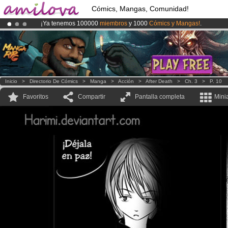
Cómics, Mangas, Comunidad!
¡Ya tenemos 100000
miembros
y 1000
Cómics y Mangas!
.
¡
El Kickstarter Amilova está desormado lanzado
!.
¡Conviertete en Premium por
3.95 euros
al mes!
Hazte Premium ya
Inicio
>
Directorio De Cómics
>
Manga
>
Acción
>
After Death
>
Ch. 3
>
P. 10
Favoritos
Compartir
Pantalla completa
Mini