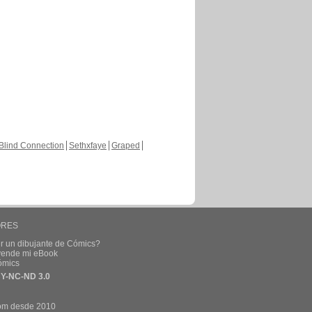
Blind Connection
Sethxfaye
Graped
ORES
r un dibujante de Cómics?
 vende mi eBook
ómics
Y-NC-ND 3.0
om desde 2010