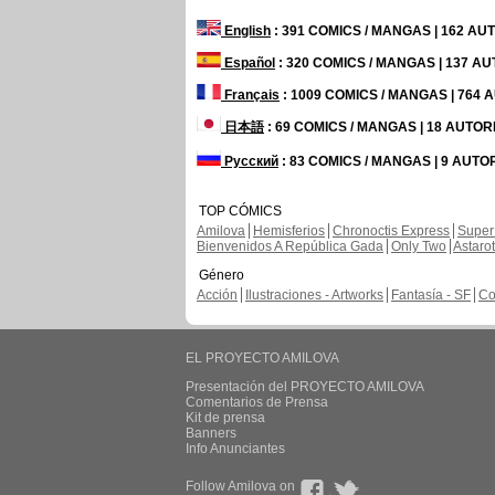
English
: 391 COMICS / MANGAS | 162 A
Español
: 320 COMICS / MANGAS | 137 A
Français
: 1009 COMICS / MANGAS | 764
日本語
: 69 COMICS / MANGAS | 18 AUTO
Русский
: 83 COMICS / MANGAS | 9 AUTO
TOP CÓMICS
Amilova
Hemisferios
Chronoctis Express
Super
Bienvenidos A República Gada
Only Two
Astaro
Género
Acción
Ilustraciones - Artworks
Fantasía - SF
Co
EL PROYECTO AMILOVA
Presentación del PROYECTO AMILOVA
Comentarios de Prensa
Kit de prensa
Banners
Info Anunciantes
Follow Amilova on