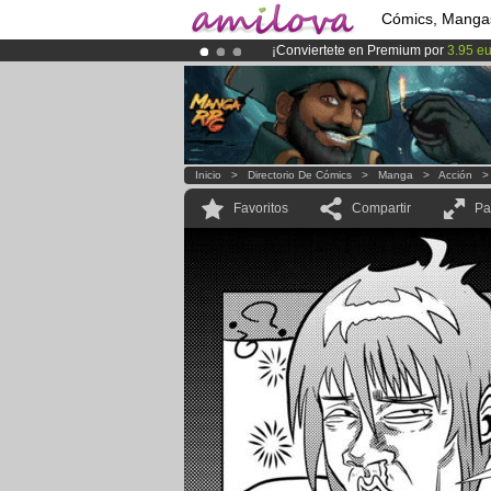
Cómics, Manga
¡Conviertete en Premium por
3.95 e
¡Ya tenemos 100000
miembros
y 10
¡
El Kickstarter Amilova está desorm
Inicio
>
Directorio De Cómics
>
Manga
>
Acción
Favoritos
Compartir
Pa