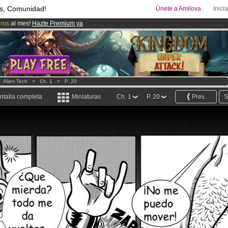
s, Comunidad!
Únete a Amilova
Inici
uros
al mes!
Hazte Premium ya
00
Cómics y Mangas!
.
ado lanzado
!.
>
Alien-Tech
>
Ch. 1
>
P. 20
ntalla completa
Miniaturas
Ch. 1
P. 20
Prev.
S