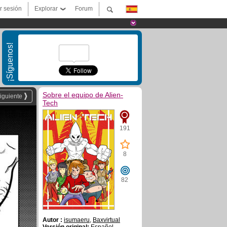
ar sesión
Explorar
Forum
¡Síguenos!
Sobre el equipo de Alien-
iguiente
Tech
191
8
82
Autor :
isumaeru
,
Baxvirtual