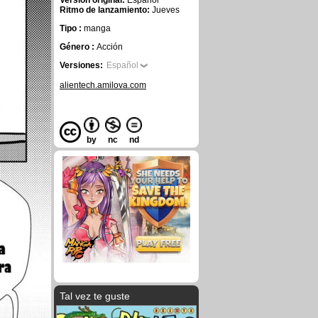
Versión original:
Español
Ritmo de lanzamiento:
Jueves
Tipo :
manga
Género :
Acción
Versiones:
Español
alientech.amilova.com
by
nc
nd
Tal vez te guste