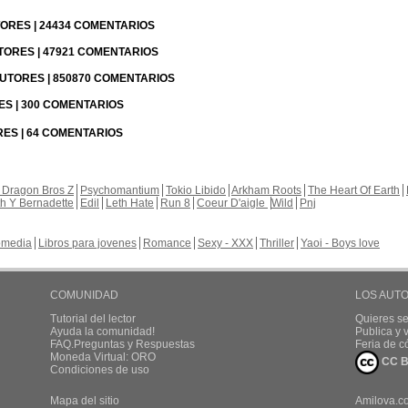
UTORES | 24434 COMENTARIOS
UTORES | 47921 COMENTARIOS
 AUTORES | 850870 COMENTARIOS
RES | 300 COMENTARIOS
RES | 64 COMENTARIOS
 Dragon Bros Z
Psychomantium
Tokio Libido
Arkham Roots
The Heart Of Earth
th Y Bernadette
Edil
Leth Hate
Run 8
Coeur D'aigle
Wild
Pnj
media
Libros para jovenes
Romance
Sexy - XXX
Thriller
Yaoi - Boys love
COMUNIDAD
LOS AUT
Tutorial del lector
Quieres se
Ayuda la comunidad!
Publica y
FAQ.Preguntas y Respuestas
Feria de c
Moneda Virtual: ORO
CC B
Condiciones de uso
Mapa del sitio
Amilova.c