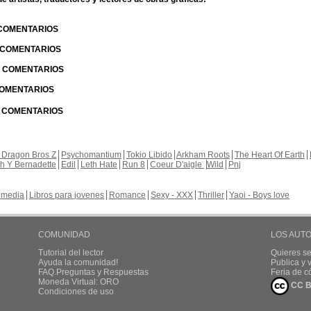
 COMENTARIOS
| COMENTARIOS
 | COMENTARIOS
 COMENTARIOS
| COMENTARIOS
 Dragon Bros Z
Psychomantium
Tokio Libido
Arkham Roots
The Heart Of Earth
th Y Bernadette
Edil
Leth Hate
Run 8
Coeur D'aigle
Wild
Pnj
media
Libros para jovenes
Romance
Sexy - XXX
Thriller
Yaoi - Boys love
COMUNIDAD
LOS AUT
Tutorial del lector
Quieres se
Ayuda la comunidad!
Publica y
FAQ.Preguntas y Respuestas
Feria de c
Moneda Virtual: ORO
CC B
Condiciones de uso