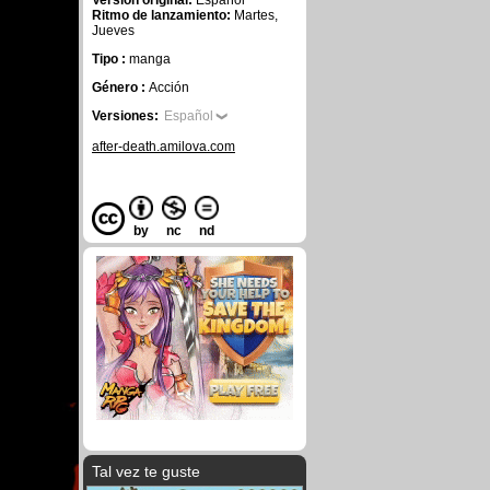
Versión original:
Español
Ritmo de lanzamiento:
Martes,
Jueves
Tipo :
manga
Género :
Acción
Versiones:
Español
after-death.amilova.com
by
nc
nd
Tal vez te guste