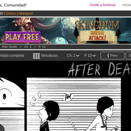
s, Comunidad!
Únete a Amilova
Inici
00
Cómics y Mangas!
.
uros
al mes!
Hazte Premium ya
ado lanzado
!.
>
After Death
>
Ch. 2
>
P. 10
ntalla completa
Miniaturas
Ch. 2
P. 10
Prev.
S