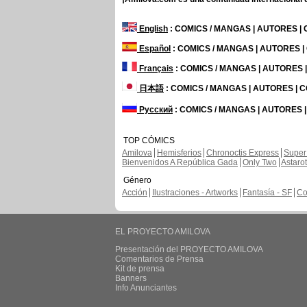
English
: COMICS / MANGAS | AUTORES |
Español
: COMICS / MANGAS | AUTORES 
Français
: COMICS / MANGAS | AUTORES
日本語
: COMICS / MANGAS | AUTORES |
Русский
: COMICS / MANGAS | AUTORES 
TOP CÓMICS
Amilova
Hemisferios
Chronoctis Express
Super
Bienvenidos A República Gada
Only Two
Astaro
Género
Acción
Ilustraciones - Artworks
Fantasía - SF
Co
EL PROYECTO AMILOVA
Presentación del PROYECTO AMILOVA
Comentarios de Prensa
Kit de prensa
Banners
Info Anunciantes