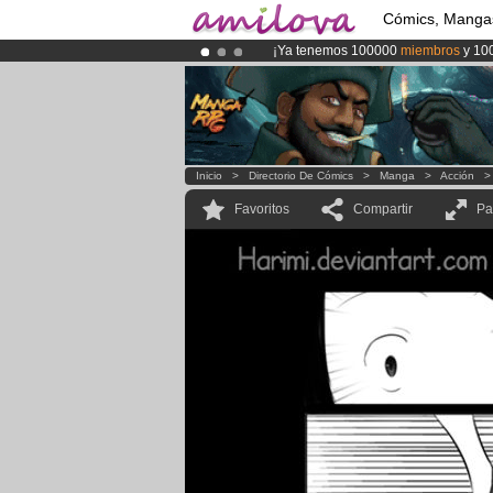
Cómics, Manga
¡Ya tenemos 100000
miembros
y 10
¡Conviertete en Premium por
3.95 e
¡
El Kickstarter Amilova está desorm
Inicio
>
Directorio De Cómics
>
Manga
>
Acción
Favoritos
Compartir
Pa