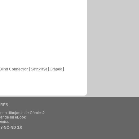
Blind Connection
Sethxfaye
Graped
ORES
r un dibujante de Cómics?
 vende mi eBook
ómics
Y-NC-ND 3.0