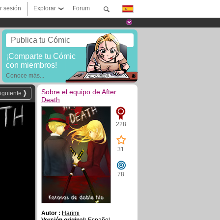
ar sesión
Explorar
Forum
Publica tu Cómic
¡Comparte tu Cómic
con miembros!
Conoce más...
Sobre el equipo de After
iguiente
Death
228
31
78
Autor :
Harimi