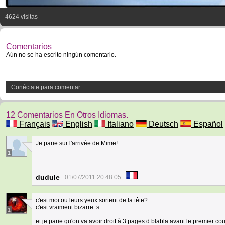
4624 visitas
Comentarios
Aún no se ha escrito ningún comentario.
Conéctate para comentar
12 Comentarios En Otros Idiomas.
Français
English
Italiano
Deutsch
Español
Je parie sur l'arrivée de Mime!
1
dudule
01/07/2011 20:48:05
c'est moi ou leurs yeux sortent de la tête?
c'est vraiment bizarre :s
1
et je parie qu'on va avoir droit à 3 pages d blabla avant le premier co