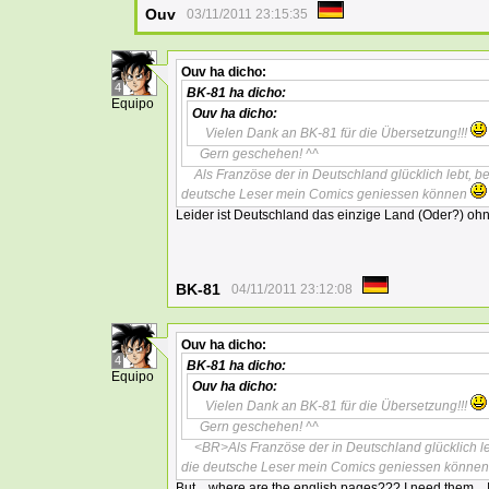
Ouv
03/11/2011 23:15:35
Ouv
ha dicho:
4
BK-81
ha dicho:
Equipo
Ouv
ha dicho:
Vielen Dank an BK-81 für die Übersetzung!!!
Gern geschehen! ^^
Als Französe der in Deutschland glücklich lebt, b
deutsche Leser mein Comics geniessen können
Leider ist Deutschland das einzige Land (Oder?) ohne 
BK-81
04/11/2011 23:12:08
Ouv
ha dicho:
4
BK-81
ha dicho:
Equipo
Ouv
ha dicho:
Vielen Dank an BK-81 für die Übersetzung!!!
Gern geschehen! ^^
<BR>Als Französe der in Deutschland glücklich le
die deutsche Leser mein Comics geniessen könne
But... where are the english pages??? I need them... I 