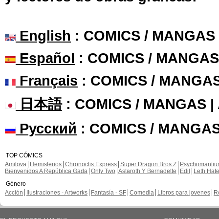
English
: COMICS / MANGAS
Español
: COMICS / MANGAS
Français
: COMICS / MANGA
日本語
: COMICS / MANGAS 
Русский
: COMICS / MANGAS
TOP CÓMICS
Amilova
Hemisferios
Chronoctis Express
Super Dragon Bros Z
Psychomanti
Bienvenidos A República Gada
Only Two
Astaroth Y Bernadette
Edil
Leth Hat
Género
Acción
Ilustraciones - Artworks
Fantasía - SF
Comedia
Libros para jovenes
R