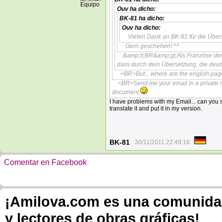
Equipo
Ouv
ha dicho:
BK-81
ha dicho:
Ouv
ha dicho:
Vielen Dank an BK-81 für die Über
Gern geschehen! ^^
&amp;lt;BR&amp;gt;Als Französe der i
dass durch dein Übersetzung, die de
<BR>But... where are the english pages
<BR>Send me your email in a private m
document
I have problems with my Email... can you 
translate it and put it in my version.
BK-81
30/11/2011 22:49:16
Comentar en Facebook
¡Amilova.com es una comunidad 
y lectores de obras gráficas!