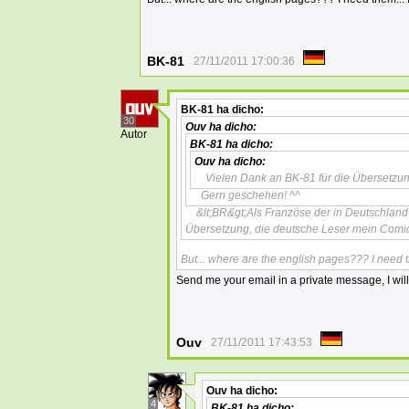
BK-81
27/11/2011 17:00:36
BK-81
ha dicho:
30
Ouv
ha dicho:
Autor
BK-81
ha dicho:
Ouv
ha dicho:
Vielen Dank an BK-81 für die Übersetzun
Gern geschehen! ^^
&lt;BR&gt;Als Französe der in Deutschland g
Übersetzung, die deutsche Leser mein Com
But... where are the english pages??? I need th
Send me your email in a private message, I wi
Ouv
27/11/2011 17:43:53
Ouv
ha dicho:
4
BK-81
ha dicho: