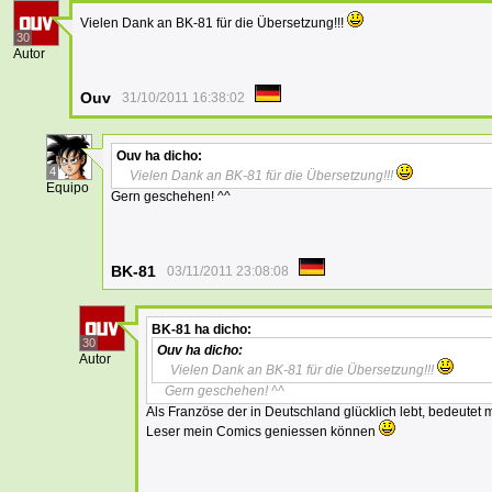
Vielen Dank an BK-81 für die Übersetzung!!!
30
Autor
Ouv
31/10/2011 16:38:02
Ouv
ha dicho:
4
Vielen Dank an BK-81 für die Übersetzung!!!
Equipo
Gern geschehen! ^^
BK-81
03/11/2011 23:08:08
BK-81
ha dicho:
30
Ouv
ha dicho:
Autor
Vielen Dank an BK-81 für die Übersetzung!!!
Gern geschehen! ^^
Als Französe der in Deutschland glücklich lebt, bedeutet 
Leser mein Comics geniessen können