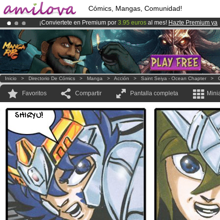
Cómics, Mangas, Comunidad!
¡Conviertete en Premium por
3.95 euros
al mes!
Hazte Premium ya
¡Ya tenemos 100000
miembros
y 1000
Cómics y Mangas!
.
¡
El Kickstarter Amilova está desormado lanzado
!.
Inicio
>
Directorio De Cómics
>
Manga
>
Acción
>
Saint Seiya - Ocean Chapter
>
Favoritos
Compartir
Pantalla completa
Mini
SHIRYU!