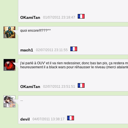
OKamiTan
01/07/2011 23:18:47
quoi encore!!!???^^
1
mach1
02/07/2011 23:11:55
j'ai parlé à OUV' et il va rien redessiner, donc bas tan pis, ça rester
heureusement il a black wars pour réhausser le niveau (merci atalant
1
OKamiTan
02/07/2011 23:51:51
...
6
devil
04/07/2011 13:38:17