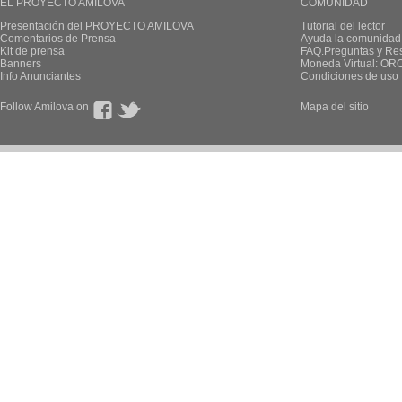
EL PROYECTO AMILOVA
COMUNIDAD
Presentación del PROYECTO AMILOVA
Tutorial del lector
Comentarios de Prensa
Ayuda la comunidad
Kit de prensa
FAQ.Preguntas y Re
Banners
Moneda Virtual: OR
Info Anunciantes
Condiciones de uso
Follow Amilova on
Mapa del sitio