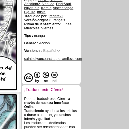
Equipo :
BK-81
,
Atalante
,
Absalom2
,
Aledileo
,
DarkSoul
,
billy rubin
,
Kardia
,
vincentlenga
,
BigFire
,
mista
Traducido por :
redfirev2
Versión original:
Français
Ritmo de lanzamiento:
Lunes,
Miercoles, Viernes
Tipo :
manga
Género :
Acción
Versiones:
Español
saintseiyaoceanchapter.amilova.com
ta del
ón
te!
by
nc
nd
¡Traduce este Cómic!
Puedes traducir este Cómic
a
través de nuestra interface
Online
.
Traduciendo ayudas a los artistas
a darse a conocer, y muestras tu
interés y gratitud.
Los traductores dedicados
pueden ser recompensados con