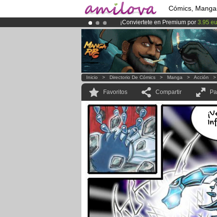
Cómics, Manga
¡Conviertete en Premium por
3.95 e
¡Ya tenemos 134393
miembros
y 12
¡
El Kickstarter Amilova está desorm
Inicio
>
Directorio De Cómics
>
Manga
>
Acción
Favoritos
Compartir
Pa
¡V
In