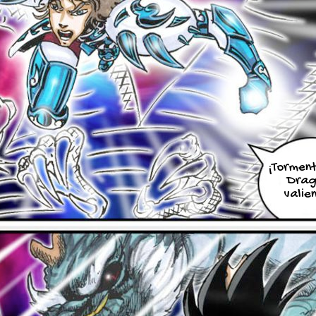
¡Tormen
Drag
valien