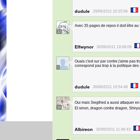
dudule
29/06/2011 20:25:06
Avec 35 pages de repos il doit être au t
33
Elfwynor
30/06/2011 10:08:09
Ouais c'est sur par contre j'aime pas tr
correspond pas trop à la politique des 
1
dudule
30/06/2011 10:54:48
Oui mais Siegfried a aussi attaquer en 
18
Et sinon, dragon contre dragon, Shiryu 
Albireon
30/06/2011 11:46:43