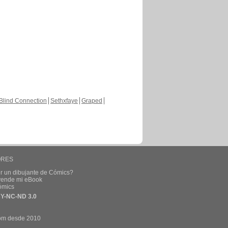
Blind Connection
Sethxfaye
Graped
ORES
r un dibujante de Cómics?
 vende mi eBook
ómics
Y-NC-ND 3.0
om desde 2010