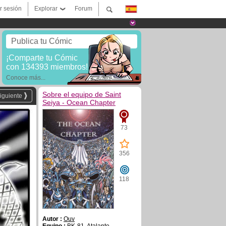
ar sesión
Explorar
Forum
Publica tu Cómic
¡Comparte tu Cómic
con 134393 miembros!
Conoce más...
Sobre el equipo de Saint
iguiente
Seiya - Ocean Chapter
73
356
118
Autor :
Ouv