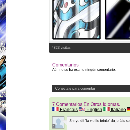
4823 visitas
Comentarios
Aún no se ha escrito ningún comentario.
Conéctate para comentar
7 Comentarios En Otros Idiomas.
Français
English
Italiano
Shiryu dit "la vieille feinte" du je fais 
1