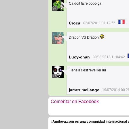
Ca doit faire bobo ça.
17
Croca
02/07/2011 01:12:56
Dragon VS Dragon
24
Lucy-chan
30/03/2013 11:04:42
Tiens il c'est réveiller lui
17
james mellange
19/07/2014 00:2
Comentar en Facebook
¡Amilova.com es una comunidad internacional de