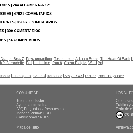
UTORES | 24434 COMENTARIOS
UTORES | 47921 COMENTARIOS
 AUTORES | 850870 COMENTARIOS
RES | 300 COMENTARIOS
RES | 64 COMENTARIOS
 Dragon Bros Z
Psychomantium
Tokio Libido
Arkham Roots
The Heart Of Earth
th Y Bernadette
Edil
Leth Hate
Run 8
Coeur D'aigle
Wild
Pnj
media
Libros para jovenes
Romance
Sexy - XXX
Thriller
Yaoi - Boys love
COMUNIDAD
LOS AUT
Tutorial del lector
Quieres se
Ayuda la comunidad!
Publica y
FAQ.Preguntas y Respuestas
Feria de c
Moneda Virtual: ORO
CC B
Condiciones de uso
Mapa del sitio
Amilova.c