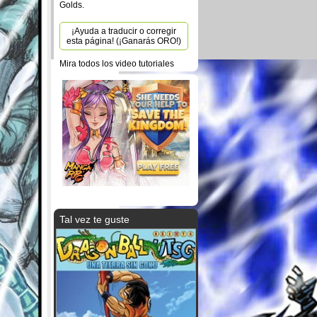
Golds.
¡Ayuda a traducir o corregir
esta página! (¡Ganarás ORO!)
Mira todos los video tutoriales
Tal vez te guste