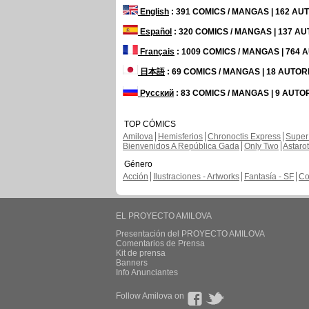
English
: 391 COMICS / MANGAS | 162 A
Español
: 320 COMICS / MANGAS | 137 A
Français
: 1009 COMICS / MANGAS | 764
日本語
: 69 COMICS / MANGAS | 18 AUTO
Русский
: 83 COMICS / MANGAS | 9 AUTO
TOP CÓMICS
Amilova
Hemisferios
Chronoctis Express
Super
Bienvenidos A República Gada
Only Two
Astaro
Género
Acción
Ilustraciones - Artworks
Fantasía - SF
Co
EL PROYECTO AMILOVA
Presentación del PROYECTO AMILOVA
Comentarios de Prensa
Kit de prensa
Banners
Info Anunciantes
Follow Amilova on