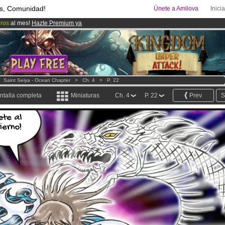
s, Comunidad!
Únete a Amilova
Inici
uros
al mes!
Hazte Premium ya
08
Cómics y Mangas!
.
ado lanzado
!.
>
Saint Seiya - Ocean Chapter
>
Ch. 4
>
P. 22
ntalla completa
Miniaturas
Ch. 4
P. 22
Prev.
S
ete al
fierno!