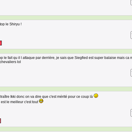
op le Shiryu !
op le fait qu il l attaque par derrière, je sais que Siegfied est super balaise mais ca 
chevaliers lol
traître Ikki donc on va dire que c'est mérité pour ce coup là
est le meilleur c'est tout