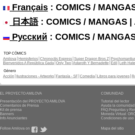
Français
: COMICS / MANGA
日本語
: COMICS / MANGAS 
Русский
: COMICS / MANGAS
TOP CÓMICS
Amilova
Hemisferios
Chronoctis Express
Super Dragon Bros Z
Psychomanti
Bienvenidos A República Gada
Only Two
Astaroth Y Bernadette
Edil
Leth Hat
Género
Acción
Ilustraciones - Artworks
Fantasía - SF
Comedia
Libros para jovenes
R
EL PROYECTO AMILOVA
COMUNIDAD
Presentación del PROYECTO AMILOVA
Tutorial del lector
Comentarios de Prensa
Ayuda la comunidad
Kit de prensa
FAQ.Preguntas y Re
Banners
Moneda Virtual: OR
Info Anunciantes
Condiciones de uso
Follow Amilova on
Mapa del sitio