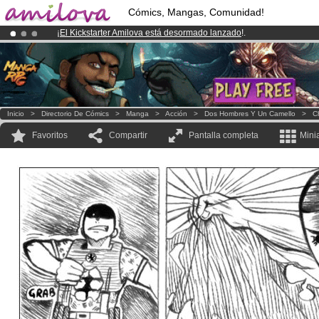
Cómics, Mangas, Comunidad!
¡
El Kickstarter Amilova está desormado lanzado
!.
¡Ya tenemos 100000
miembros
y 1000
Cómics y Mangas!
.
¡Conviertete en Premium por
3.95 euros
al mes!
Hazte Premium ya
Inicio
>
Directorio De Cómics
>
Manga
>
Acción
>
Dos Hombres Y Un Camello
>
C
Favoritos
Compartir
Pantalla completa
Mini