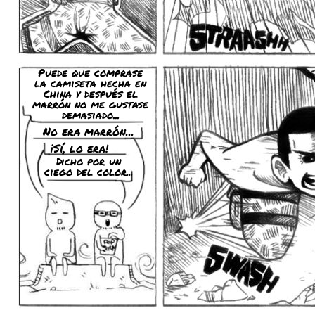
Puede que comprase
la camiseta hecha en
China y después el
marrón no me gustase
demasiado...
No era marrón...
¡Sí, lo era!
Dicho por un
ciego del color...