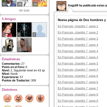
45
46
34
Angy89 ha publicado estas p
Ver todo
5 Amigos
Nueva página de Dos hombres y 
En Français, chapitre 7, page 2
En Français, chapitre 7, page 2
1
4
1
En Français, chapitre 7, page 3
En Français, chapitre 7, page 4
19
15
En Français, chapitre 7, page 4
En Français, chapitre 7, page 4
Estadísticas
En Français, chapitre 7, page 5
Comentarios:
27
Posts en el Foro:
0
En Français, chapitre 7, page 5
Nivel:
2, Siguiente nivel en 43 xp
Nível:
Noob
En Français, chapitre 7, page 6
Experiencia:
57
Puntos de Traductor:
308
En Français, chapitre 7, page 6
En Français, chapitre 7, page 7
Distintivos
En Français, chapitre 7, page 8
En Français, chapitre 7, page 8