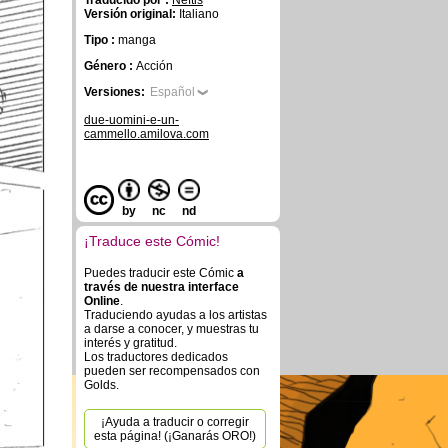
Traducido por :
Neftis
Versión original:
Italiano
Tipo :
manga
Género :
Acción
Versiones:
Español
due-uomini-e-un-
cammello.amilova.com
by
nc
nd
¡Traduce este Cómic!
Puedes traducir este Cómic
a
través de nuestra interface
Online
.
Traduciendo ayudas a los artistas
a darse a conocer, y muestras tu
interés y gratitud.
Los traductores dedicados
pueden ser recompensados con
Golds.
¡Ayuda a traducir o corregir
esta página! (¡Ganarás ORO!)