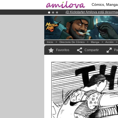
Cómics, Manga
¡
El Kickstarter Amilova está desorm
¡Conviertete en Premium por
3.95 e
¡Ya tenemos 100000
miembros
y 10
Inicio
>
Directorio De Cómics
>
Manga
>
Acción
Favoritos
Compartir
Pa