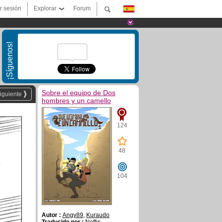
ar sesión
Explorar
Forum
¡Síguenos!
Sobre el equipo de Dos
iguiente
hombres y un camello
124
48
104
Autor :
Angy89
,
Kuraudo