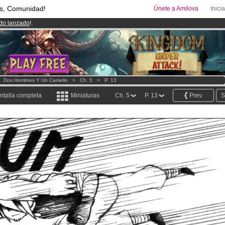
s, Comunidad!
Únete a Amilova
Inici
ado lanzado
!.
uros
al mes!
Hazte Premium ya
00
Cómics y Mangas!
.
>
Dos Hombres Y Un Camello
>
Ch. 5
>
P. 13
ntalla completa
Miniaturas
Ch. 5
P. 13
Prev.
S