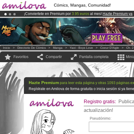
Cómics, Mangas, Comunidad!
¡Conviertete en Premium por
3.95 euros
al mes!
Hazte Premium ya
¡
El Kickstarter Amilova está desormado lanzado
!.
¡Ya tenemos 100000
miembros
y 1000
Cómics y Mangas!
.
Inicio
>
Directorio De Cómics
>
Manga
>
Yaoi - Boys Love
>
Coeur D'Aigle
>
Ch. 2
Favoritos
Compartir
Pantalla completa
Mini
Hazte Premium
para leer esta página y otras 1093 páginas ex
Regístrate en Amilova de forma gratuita o inicia sesión si ya tie
Registro gratis:
Publica
actualización!
Pseudónimo: