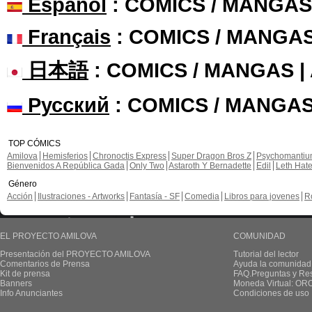
Español
: COMICS / MANGAS
Français
: COMICS / MANGA
日本語
: COMICS / MANGAS 
Русский
: COMICS / MANGAS
TOP CÓMICS
Amilova
Hemisferios
Chronoctis Express
Super Dragon Bros Z
Psychomanti
Bienvenidos A República Gada
Only Two
Astaroth Y Bernadette
Edil
Leth Hat
Género
Acción
Ilustraciones - Artworks
Fantasía - SF
Comedia
Libros para jovenes
R
EL PROYECTO AMILOVA
COMUNIDAD
Presentación del PROYECTO AMILOVA
Tutorial del lector
Comentarios de Prensa
Ayuda la comunidad
Kit de prensa
FAQ.Preguntas y Re
Banners
Moneda Virtual: OR
Info Anunciantes
Condiciones de uso