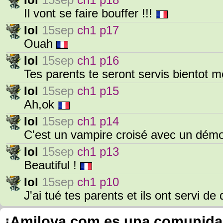
Iol
15sep
ch1 p18
Il vont se faire bouffer !!!
Iol
15sep
ch1 p17
Ouah
Iol
15sep
ch1 p16
Tes parents te seront servis bientot m
Iol
15sep
ch1 p15
Ah,ok
Iol
15sep
ch1 p14
C'est un vampire croisé avec un dém
Iol
15sep
ch1 p13
Beautiful !
Iol
15sep
ch1 p10
J'ai tué tes parents et ils ont servi de
¡Amilova.com es una comunidad 