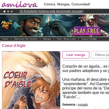
Cómics, Mangas, Comunidad!
¡
El Kickstarter Amilova está desormado lanzado
!.
¡Conviertete en Premium por
3.95 euros
al mes!
Hazte Premium ya
¡Ya tenemos 100000
miembros
y 1000
Cómics y Mangas!
.
Inicio
>
Directorio De Cómics
>
Manga
>
Yaoi - Boys Love
>
Coeur D'Aigle
Coeur d'Aigle
Leer manga
Última p
Corazón de un águila... es 
sus padres adoptivos y un
Una mañana, él descubre e
"sorprendente". Así Damie
príncipe del reino de la "De
aprende también que no se
"Falcón"...
Guionista :
nynadp