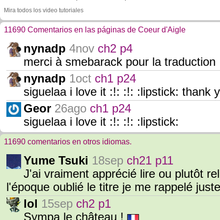
Mira todos los video tutoriales
11690 Comentarios en las páginas de Coeur d'Aigle
nynadp
4nov
ch2 p4
merci à smebarack pour la traduction 
nynadp
1oct
ch1 p24
siguelaa i love it :!: :!: :lipstick: thank
Geor
26ago
ch1 p24
siguelaa i love it :!: :!: :lipstick:
11690 comentarios en otros idiomas.
Yume Tsuki
18sep
ch21 p11
J'ai vraiment apprécié lire ou plutôt re
l'époque oublié le titre je me rappelé just
Iol
15sep
ch2 p1
Sympa le château !