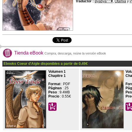
Traductor :
Byabya~~♥
,
Otamia
y
P
Tienda eBook
Compra, descarga, reúne la versión eBook
Ebooks Coeur d'Aigle disponibles a partir de
0.49
€
Volumen 1
Vol
Chapitre 1
Cha
Format
: PDF
For
Páginas
:
25
Pág
Peso
: 9.4MB
Pes
Precio
:
0.55€
Pre