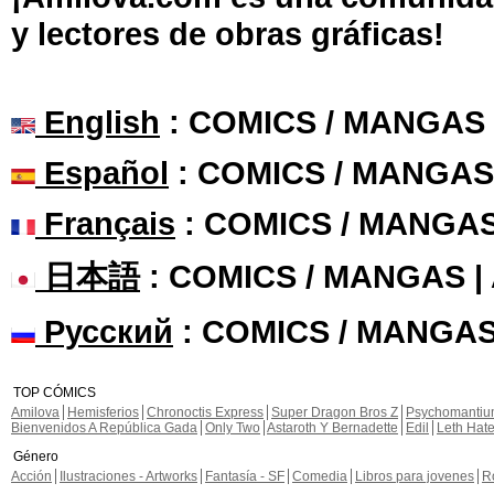
y lectores de obras gráficas!
English
: COMICS / MANGAS
Español
: COMICS / MANGAS
Français
: COMICS / MANGA
日本語
: COMICS / MANGAS 
Русский
: COMICS / MANGAS
TOP CÓMICS
Amilova
Hemisferios
Chronoctis Express
Super Dragon Bros Z
Psychomanti
Bienvenidos A República Gada
Only Two
Astaroth Y Bernadette
Edil
Leth Hat
Género
Acción
Ilustraciones - Artworks
Fantasía - SF
Comedia
Libros para jovenes
R