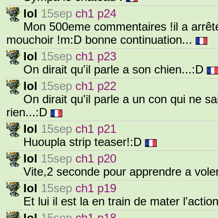
Iol
15sep
ch1 p24
Mon 500eme commentaires !il a arrêt
mouchoir !m:D bonne continuation...
Iol
15sep
ch1 p23
On dirait qu'il parle a son chien...:D
Iol
15sep
ch1 p22
On dirait qu'il parle a un con qui ne s
rien...:D
Iol
15sep
ch1 p21
Huoupla strip teaser!:D
Iol
15sep
ch1 p20
Vite,2 seconde pour apprendre a voler
Iol
15sep
ch1 p19
Et lui il est la en train de mater l'actio