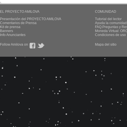
EL PROYECTO AMILOVA
COMUNIDAD
Presentación del PROYECTO AMILOVA
Tutorial del lector
Comentarios de Prensa
Ayuda la comunidad
Kit de prensa
FAQ.Preguntas y Re
Banners
Moneda Virtual: OR
Info Anunciantes
Condiciones de uso
Follow Amilova on
Mapa del sitio