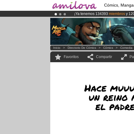
Cómics, Manga
¡Ya tenemos 134393
miembros
y 12
¡Conviertete en Premium por
3.95 e
¡
El Kickstarter Amilova está desorm
Inicio
>
Directorio De Cómics
>
Cómics
>
Comedia
Favoritos
Compartir
Pa
Hace muuu
un reino 
el padre