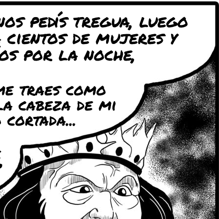
os pedís tregua, luego
 cientos de mujeres y
os por la noche,
me traes como
la cabeza de mi
 cortada...
e
?