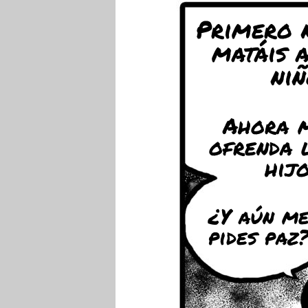
Primero n
matáis a
niñ
Ahora 
ofrenda 
hijo
¿Y aún m
pides paz