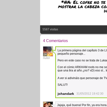
*NA: El cofre no se 
mostrar la cabeza cor
d
5587 visitas
4 Comentarios
La primera página del capítulo 3 de
pequeño personaje...
34
Autor
Pero en este caso no se trata de Luka
Con el cómic ARKHAM roots no me sobr
que una tira al año ¿no? xD) eso sí...
A ver si adivináis que personaje de TV
SALUT!
johandark
31/05/2012 19:42:30
Jajaja, qué buena! Por fin, ya era hor