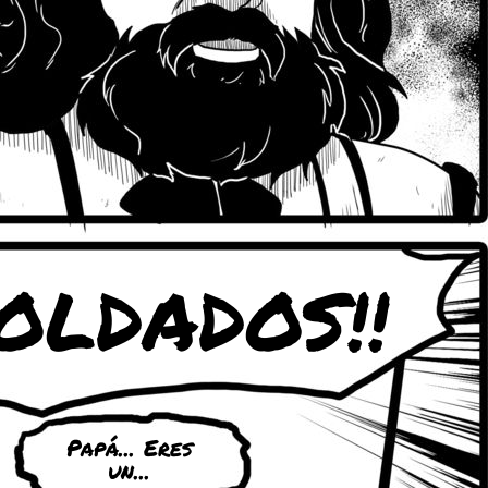
SOLDADOS!!
Papá... Eres
un...