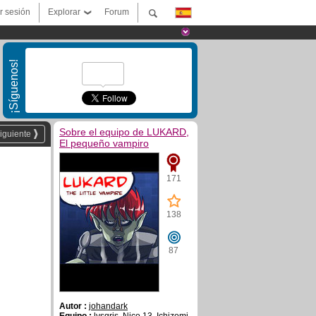
ar sesión
Explorar
Forum
¡Síguenos!
Sobre el equipo de LUKARD,
iguiente
El pequeño vampiro
171
138
87
Autor :
johandark