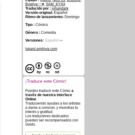
Equipo :
lysgris
,
Nico 13
,
Ichizomi
,
Byabya~~♥
,
SAM_KYXA
Traducido por :
johandark
Versión original:
Español
Ritmo de lanzamiento:
Domingo
Tipo :
Cómics
Género :
Comedia
Versiones:
Español
lukard.amilova.com
by
nc
nd
¡Traduce este Cómic!
Puedes traducir este Cómic
a
través de nuestra interface
Online
.
Traduciendo ayudas a los artistas
a darse a conocer, y muestras tu
interés y gratitud.
Los traductores dedicados
pueden ser recompensados con
Golds.