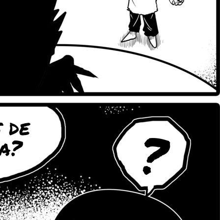
 de
?
a?