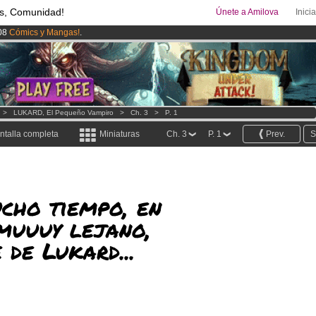
s, Comunidad!
Únete a Amilova
Inici
08
Cómics y Mangas!
.
uros
al mes!
Hazte Premium ya
ado lanzado
!.
>
LUKARD, El Pequeño Vampiro
>
Ch. 3
>
P. 1
ntalla completa
Miniaturas
Ch. 3
P. 1
Prev.
S
cho tiempo, en
muuuy lejano,
 de Lukard...