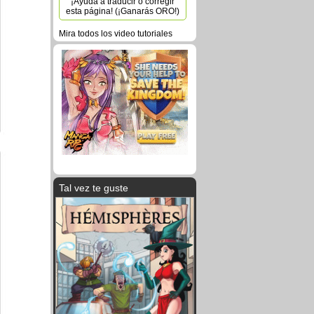
¡Ayuda a traducir o corregir
esta página! (¡Ganarás ORO!)
Mira todos los video tutoriales
Tal vez te guste