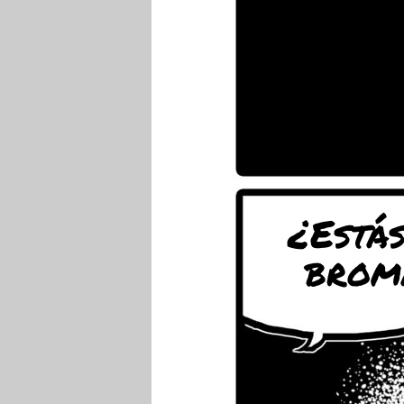
¿Estás
brom