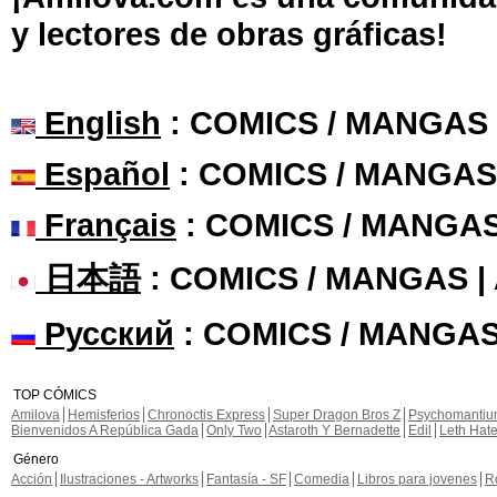
y lectores de obras gráficas!
English
: COMICS / MANGAS
Español
: COMICS / MANGAS
Français
: COMICS / MANGA
日本語
: COMICS / MANGAS 
Русский
: COMICS / MANGAS
TOP CÓMICS
Amilova
Hemisferios
Chronoctis Express
Super Dragon Bros Z
Psychomanti
Bienvenidos A República Gada
Only Two
Astaroth Y Bernadette
Edil
Leth Hat
Género
Acción
Ilustraciones - Artworks
Fantasía - SF
Comedia
Libros para jovenes
R