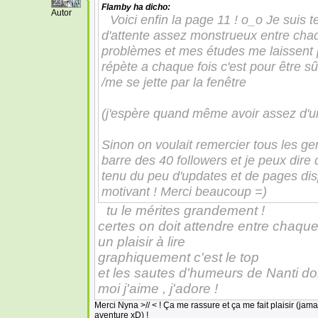
23
Flamby
ha dicho:
Autor
Voici enfin la page 11 ! o_o Je suis 
d'attente assez monstrueux entre chaq
problèmes et mes études me laissent p
répète a chaque fois c'est pour être s
/me se jette par la fenêtre
(j'espère quand même avoir assez d'un
Sinon on voulait remercier tous les ge
barre des 40 followers et je peux dire
tenu du peu d'updates et de pages dis
motivant ! Merci beaucoup =)
tu le mérites grandement !
certes on doit attendre entre chaque
un plaisir à lire
graphiquement c'est le top
et les sautes d'humeurs de Nanti don
moi j'aime , j'adore !
Merci Nyna >// < ! Ça me rassure et ça me fait plaisir (ja
aventure xD) !