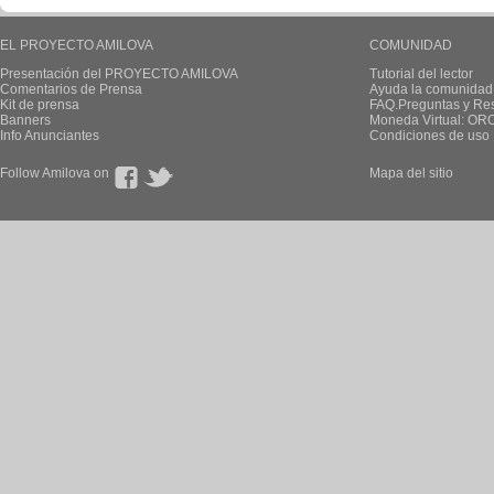
EL PROYECTO AMILOVA
COMUNIDAD
Presentación del PROYECTO AMILOVA
Tutorial del lector
Comentarios de Prensa
Ayuda la comunidad
Kit de prensa
FAQ.Preguntas y Re
Banners
Moneda Virtual: OR
Info Anunciantes
Condiciones de uso
Follow Amilova on
Mapa del sitio