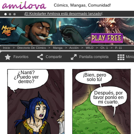
Cómics, Mangas, Comunidad!
¡
El Kickstarter Amilova está desormado lanzado
!.
¡Ya tenemos 100000
miembros
y 1000
Cómics y Mangas!
.
¡Conviertete en Premium por
3.95 euros
al mes!
Hazte Premium ya
Inicio
>
Directorio De Cómics
>
Manga
>
Acción
>
WILD
>
Ch. 1
>
P. 11
Favoritos
Compartir
Pantalla completa
Mini
¿Nanti?
¡Bien, pero
¿Puedo ver
solo tú!
dentro?
Después, por
favor ponlo en
mi cuarto.