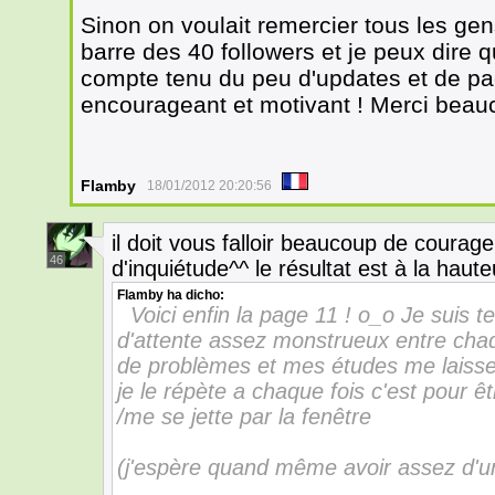
Sinon on voulait remercier tous les gen
barre des 40 followers et je peux dire 
compte tenu du peu d'updates et de pa
encourageant et motivant ! Merci beau
Flamby
18/01/2012 20:20:56
il doit vous falloir beaucoup de courag
46
d'inquiétude^^ le résultat est à la haute
Flamby
ha dicho:
Voici enfin la page 11 ! o_o Je suis 
d'attente assez monstrueux entre chaq
de problèmes et mes études me laissen
je le répète a chaque fois c'est pour ê
/me se jette par la fenêtre
(j'espère quand même avoir assez d'un