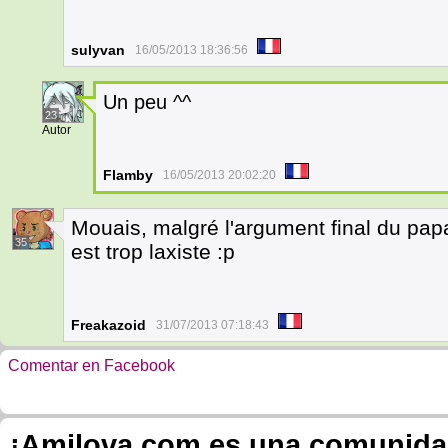
sulyvan
16/05/2013 18:36:56
Un peu ^^
23
Autor
Flamby
16/05/2013 20:02:20
Mouais, malgré l'argument final du pap
35
est trop laxiste :p
Freakazoid
31/07/2013 07:18:43
Comentar en Facebook
¡Amilova.com es una comunidad 