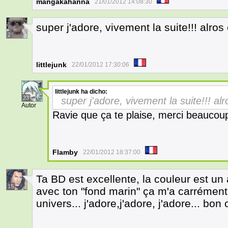
mangakahanna
21/01/2012 14:08:30
super j'adore, vivement la suite!!! alro
2
littlejunk
22/01/2012 17:30:06
littlejunk
ha dicho:
23
super j'adore, vivement la suite!!! al
Autor
Ravie que ça te plaise, merci beaucoup
Flamby
22/01/2012 18:37:00
Ta BD est excellente, la couleur est un a
15
avec ton "fond marin" ça m'a carrément
univers... j'adore,j'adore, j'adore... bo