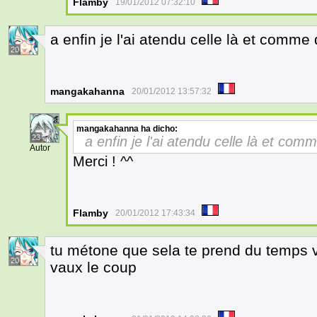
Flamby
19/01/2012 07:32:10
a enfin je l'ai atendu celle là et comme
20
mangakahanna
20/01/2012 13:57:32
mangakahanna
ha dicho:
23
a enfin je l'ai atendu celle là et com
Autor
Merci ! ^^
Flamby
20/01/2012 17:43:34
tu métone que sela te prend du temps v
20
vaux le coup