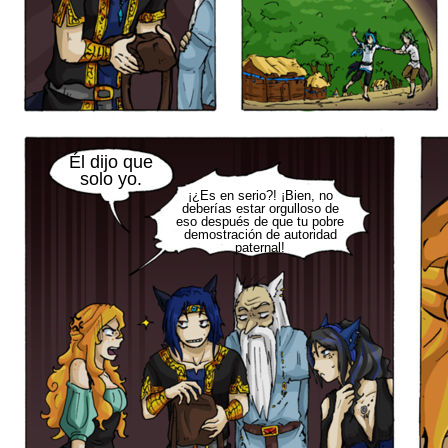
Él dijo que
solo yo.
¡¿Es en serio?! ¡Bien, no
deberías estar orgulloso de
eso después de que tu pobre
demostración de autoridad
paternal!