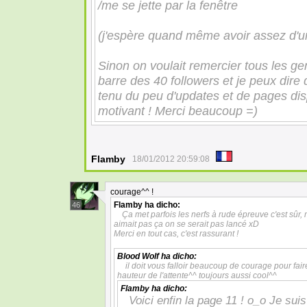
/me se jette par la fenêtre
(j'espère quand même avoir assez d'un
Sinon on voulait remercier tous les ge
barre des 40 followers et je peux dire
tenu du peu d'updates et de pages dis
motivant ! Merci beaucoup =)
Flamby
18/01/2012 20:59:08
courage^^ !
Flamby
ha dicho:
46
Ça met parfois les nerfs à rude épreuve c'est sûr, 
aimait pas ça on se serait pas lancé xD
Merci en tout cas, c'est rassurant !
Blood Wolf
ha dicho:
il doit vous falloir beaucoup de courage pour fair
hauteur de l'attente^^ toujours aussi cool^^
Flamby
ha dicho:
Voici enfin la page 11 ! o_o Je sui