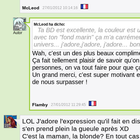
McLeod
27/01/2012 10:14:16
McLeod
ha dicho:
23
Ta BD est excellente, la couleur est u
Autor
avec ton "fond marin" ça m'a carréme
univers... j'adore,j'adore, j'adore... b
Wah, c'est un des plus beaux complime
Ça fait tellement plaisir de savoir qu'o
personnes, on va tout faire pour que ça
Un grand merci, c'est super motivant 
de nous surpasser !
Flamby
27/01/2012 11:29:45
LOL J'adore l'expression qu'il fait en disa
27
s'en prend plein la gueule après XD
C'est la maman, la blonde? En tout cas