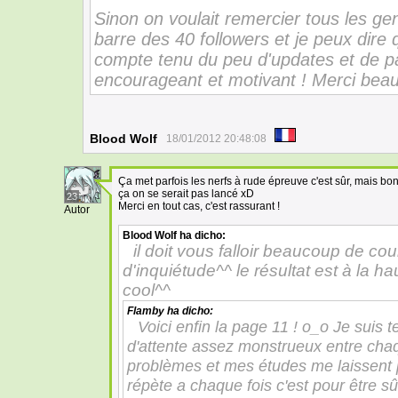
Sinon on voulait remercier tous les ge
barre des 40 followers et je peux dire
compte tenu du peu d'updates et de p
encourageant et motivant ! Merci bea
Blood Wolf
18/01/2012 20:48:08
Ça met parfois les nerfs à rude épreuve c'est sûr, mais bon
ça on se serait pas lancé xD
23
Merci en tout cas, c'est rassurant !
Autor
Blood Wolf
ha dicho:
il doit vous falloir beaucoup de co
d'inquiétude^^ le résultat est à la ha
cool^^
Flamby
ha dicho:
Voici enfin la page 11 ! o_o Je suis 
d'attente assez monstrueux entre chaq
problèmes et mes études me laissent p
répète a chaque fois c'est pour être s