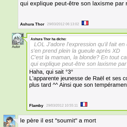
qui explique peut-être son laxisme par r
Ashura Thor
29/03/2012 06:13:02
Ashura Thor
ha dicho:
23
LOL J'adore l'expression qu'il fait en d
Autor
s'en prend plein la gueule après XD
C'est la maman, la blonde? En tout c
qui explique peut-être son laxisme par 
Haha, qui sait °3°
L'apparente jeunesse de Raël et ses 
plus tard ^^ Ainsi que son tempérament
Flamby
29/03/2012 10:55:11
le père il est "soumit" a mort
2