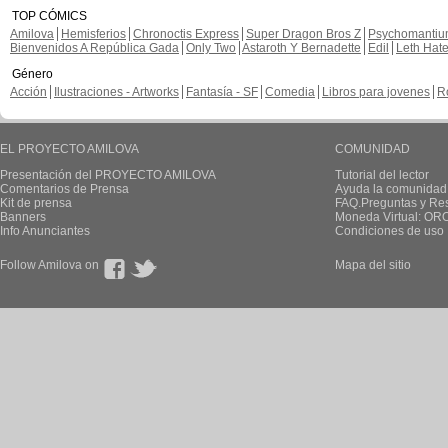
TOP CÓMICS
Amilova
Hemisferios
Chronoctis Express
Super Dragon Bros Z
Psychomanti
Bienvenidos A República Gada
Only Two
Astaroth Y Bernadette
Edil
Leth Hat
Género
Acción
Ilustraciones - Artworks
Fantasía - SF
Comedia
Libros para jovenes
R
EL PROYECTO AMILOVA
COMUNIDAD
Presentación del PROYECTO AMILOVA
Tutorial del lector
Comentarios de Prensa
Ayuda la comunidad
Kit de prensa
FAQ.Preguntas y Re
Banners
Moneda Virtual: OR
Info Anunciantes
Condiciones de uso
Follow Amilova on
Mapa del sitio