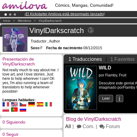
Cómics, Mangas, Comunidad!
¡
El Kickstarter Amilova está desormado lanzado
!.
¡Conviertete en Premium por
3.95 euros
al mes!
Hazte Premium ya
Inicio
>
Miembros
>
VinylDarkscratch
¡Ya tenemos 100000
miembros
y 1000
Cómics y Mangas!
.
VinylDarkscratch
Traductor , Author
Sexo
F
Fecha de nacimiento
08/12/2015
1
Presentación de
1 Traducciones
|
1 Favoritos
VinylDarkscratch
WILD
Not really much to say about me. I
love art, and I love stories. Just
por
Flamby
,
Fruit
here to help wherever I can! Oh
yes, I'm also running a team of
Descubre este genial A
translators to help whenever
imaginado porFlamby !
possible!
Leer
Lenguas habladas:
Blog de VinylDarkscratch
0 Siguiendo
All
Com.
Forum
0 Seguir