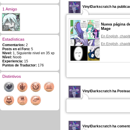
VinylDarkscratch ha publica
1 Amigo
Nueva página d
23
Mage
En English, chapit
Estadísticas
En English, chapit
Comentarios:
2
Posts en el Foro:
5
Nivel:
1, Siguiente nivel en 35 xp
Nível:
Noob
Experiencia:
15
Puntos de Traductor:
176
Distintivos
VinylDarkscratch ha Posteado
VinylDarkscratch ha coment