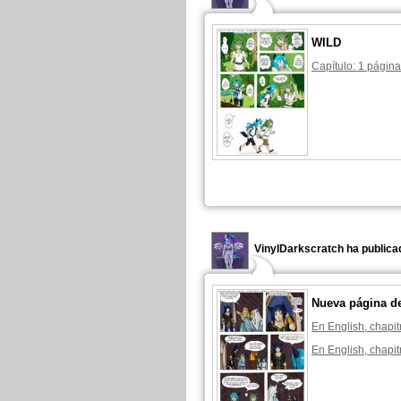
WILD
Capítulo: 1 página
VinylDarkscratch ha publica
Nueva página d
En English, chapit
En English, chapit