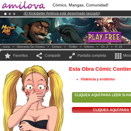
Cómics, Mangas, Comunidad!
¡
El Kickstarter Amilova está desormado lanzado
!.
¡Ya tenemos 100000
miembros
y 1000
Cómics y Mangas!
.
¡Conviertete en Premium por
3.95 euros
al mes!
Hazte Premium ya
Inicio
>
Directorio De Cómics
>
Cómics
>
Thriller
>
Inferno
>
Ch. 2
>
P. 28
Favoritos
Compartir
Pantalla completa
Mini
Esta Obra Cómic Contie
Violencia y erotismo
CLIQUEA AQUÍ PARA LEER SI H
CLIQUEA AQUÍ PARA 