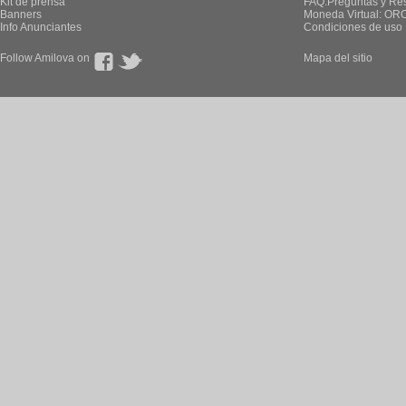
Kit de prensa
FAQ.Preguntas y Re
Banners
Moneda Virtual: OR
Info Anunciantes
Condiciones de uso
Follow Amilova on
Mapa del sitio