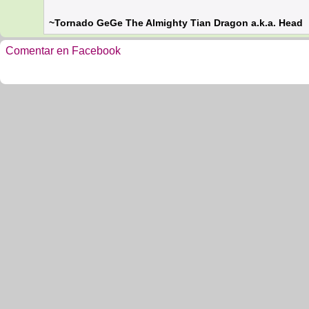
~Tornado GeGe The Almighty Tian Dragon a.k.a. Head
Comentar en Facebook