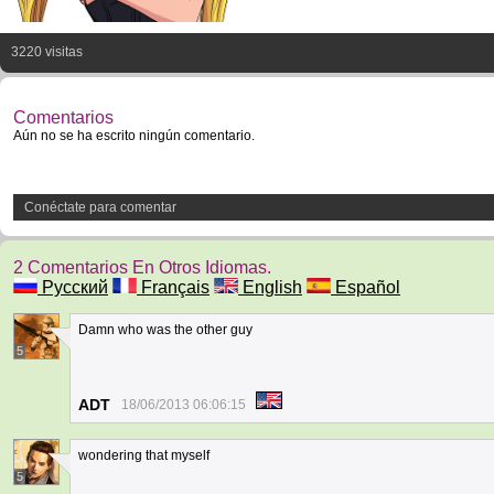
3220 visitas
Comentarios
Aún no se ha escrito ningún comentario.
Conéctate para comentar
2 Comentarios En Otros Idiomas.
Русский
Français
English
Español
Damn who was the other guy
5
ADT
18/06/2013 06:06:15
wondering that myself
5