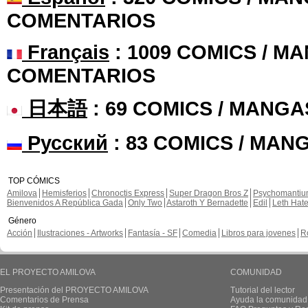
COMENTARIOS
Français
: 1009 COMICS / MA
COMENTARIOS
日本語
: 69 COMICS / MANGA
Русский
: 83 COMICS / MAN
TOP CÓMICS
Amilova
Hemisferios
Chronoctis Express
Super Dragon Bros Z
Psychomanti
Bienvenidos A República Gada
Only Two
Astaroth Y Bernadette
Edil
Leth Hat
Género
Acción
Ilustraciones - Artworks
Fantasía - SF
Comedia
Libros para jovenes
R
EL PROYECTO AMILOVA
COMUNIDAD
Presentación del PROYECTO AMILOVA
Tutorial del lector
Comentarios de Prensa
Ayuda la comunidad