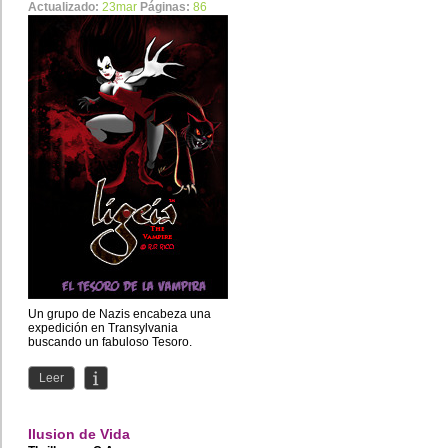
Actualizado:
23mar
Páginas:
86
Un grupo de Nazis encabeza una
expedición en Transylvania
buscando un fabuloso Tesoro.
Leer
Ilusion de Vida