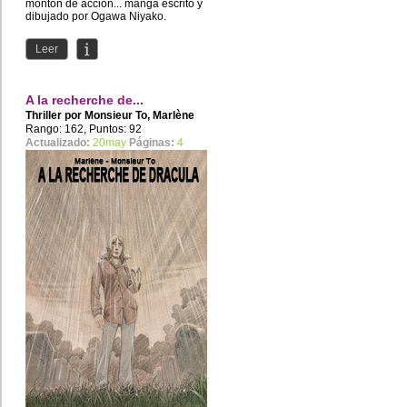
montón de acción... manga escrito y
dibujado por Ogawa Niyako.
Leer
A la recherche de...
Thriller por
Monsieur To
,
Marlène
Rango: 162, Puntos: 92
Actualizado:
20may
Páginas:
4