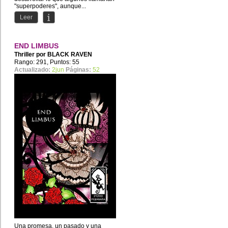
"superpoderes", aunque...
Leer
END LIMBUS
Thriller por
BLACK RAVEN
Rango: 291, Puntos: 55
Actualizado:
2jun
Páginas:
52
Una promesa, un pasado y una