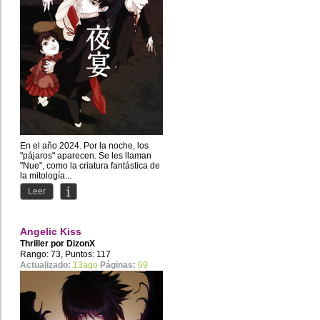
En el año 2024. Por la noche, los
"pájaros" aparecen. Se les llaman
"Nue", como la criatura fantástica de
la mitología...
Leer
Angelic Kiss
Thriller por
DizonX
Rango: 73, Puntos: 117
Actualizado:
13ago
Páginas:
69