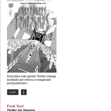
Actualizado:
10jun
Páginas:
23
Descubre este genial Thriller manga
ilustrado por Ichirou e imaginado
porQuadrinize !
Leer
Fuck You!
Thriller por
Akeema