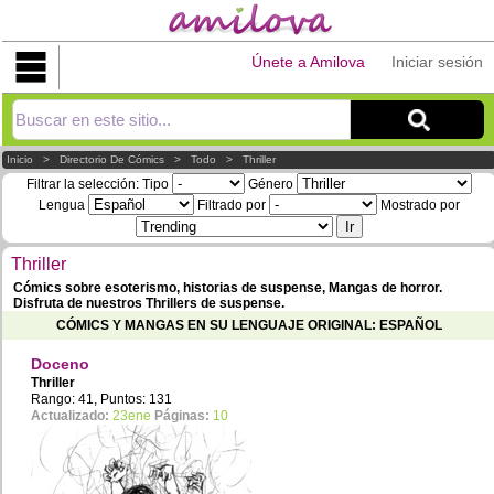
Únete a Amilova
Iniciar sesión
Explorar
Inicio
>
Directorio De Cómics
>
Todo
>
Thriller
Filtrar la selección:
Tipo
Género
Lengua
Filtrado por
Mostrado por
Thriller
Cómics sobre esoterismo, historias de suspense, Mangas de horror.
Disfruta de nuestros Thrillers de suspense.
CÓMICS Y MANGAS EN SU LENGUAJE ORIGINAL: ESPAÑOL
Doceno
Thriller
Rango: 41, Puntos: 131
Actualizado:
23ene
Páginas:
10