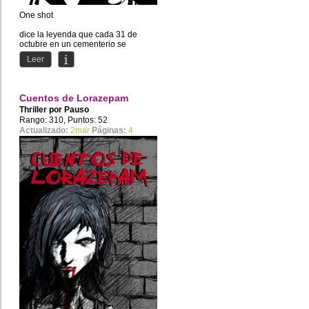
One shot
dice la leyenda que cada 31 de
octubre en un cementerio se
aparece la mujer sin rostro, la cual
Leer
captura mujeres...
Cuentos de Lorazepam
Thriller por
Pauso
Rango: 310, Puntos: 52
Actualizado:
2mar
Páginas:
4