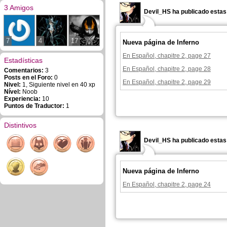
3 Amigos
Devil_HS ha publicado estas
7
4
17
Nueva página de Inferno
En Español, chapitre 2, page 27
Estadísticas
En Español, chapitre 2, page 28
Comentarios:
3
Posts en el Foro:
0
En Español, chapitre 2, page 29
Nivel:
1, Siguiente nivel en 40 xp
Nível:
Noob
Experiencia:
10
Puntos de Traductor:
1
Distintivos
Devil_HS ha publicado estas
Nueva página de Inferno
En Español, chapitre 2, page 24