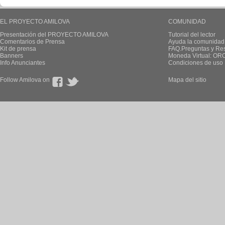
EL PROYECTO AMILOVA
COMUNIDAD
Presentación del PROYECTO AMILOVA
Tutorial del lector
Comentarios de Prensa
Ayuda la comunidad
Kit de prensa
FAQ.Preguntas y Re
Banners
Moneda Virtual: OR
Info Anunciantes
Condiciones de uso
Follow Amilova on
Mapa del sitio