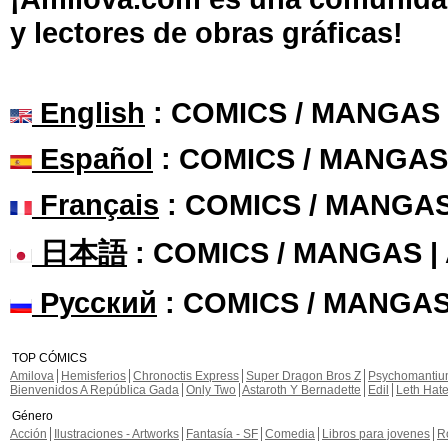
y lectores de obras gráficas!
English
: COMICS / MANGAS
Español
: COMICS / MANGAS
Français
: COMICS / MANGA
日本語
: COMICS / MANGAS 
Русский
: COMICS / MANGAS
TOP CÓMICS
Amilova
Hemisferios
Chronoctis Express
Super Dragon Bros Z
Psychomanti
Bienvenidos A República Gada
Only Two
Astaroth Y Bernadette
Edil
Leth Hat
Género
Acción
Ilustraciones - Artworks
Fantasía - SF
Comedia
Libros para jovenes
R