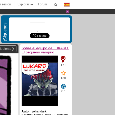
ar sesión
Explorar
Forum
¡Síguenos!
Sobre el equipo de LUKARD,
iguiente
El pequeño vampiro
171
138
87
Autor :
johandark