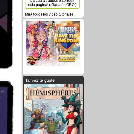
¡Ayuda a traducir o corregir
esta página! (¡Ganarás ORO!)
Mira todos los video tutoriales
Tal vez te guste