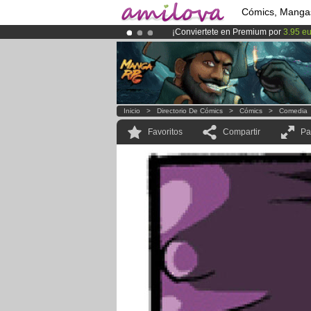
Cómics, Manga
¡Conviertete en Premium por
3.95 e
¡
El Kickstarter Amilova está desorm
¡Ya tenemos 134393
miembros
y 12
Inicio
>
Directorio De Cómics
>
Cómics
>
Comedia
Favoritos
Compartir
Pa