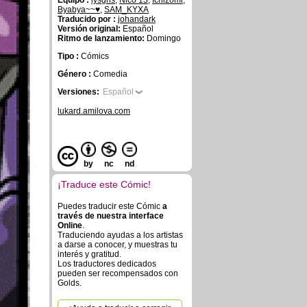
Equipo :
lysgris
,
Nico 13
,
Ichizomi
,
Byabya~~♥
,
SAM_KYXA
Traducido por :
johandark
Versión original:
Español
Ritmo de lanzamiento:
Domingo
Tipo :
Cómics
Género :
Comedia
Versiones:
Español
lukard.amilova.com
by
nc
nd
¡Traduce este Cómic!
Puedes traducir este Cómic
a
través de nuestra interface
Online
.
Traduciendo ayudas a los artistas
a darse a conocer, y muestras tu
interés y gratitud.
Los traductores dedicados
pueden ser recompensados con
Golds.