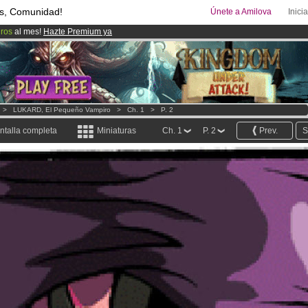
s, Comunidad!
Únete a Amilova
Inici
uros
al mes!
Hazte Premium ya
ado lanzado
!.
08
Cómics y Mangas!
.
>
LUKARD, El Pequeño Vampiro
>
Ch. 1
>
P. 2
ntalla completa
Miniaturas
Ch. 1
P. 2
Prev.
S