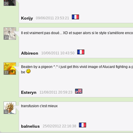
26
Korijy
09/06/2011 23:53:21
Il est vraiment pas doué... XD et super alors si le style s'améliore enc
18
Albireon
10/06/2011 10:43:50
Beaten by a pigeon ^.^ i just get this vivid image of Alucard fighting 
be
33
Esteryn
11/08/2011 20:59:23
transfusion c'est mieux
11
balnelius
25/02/2012 22:16:38