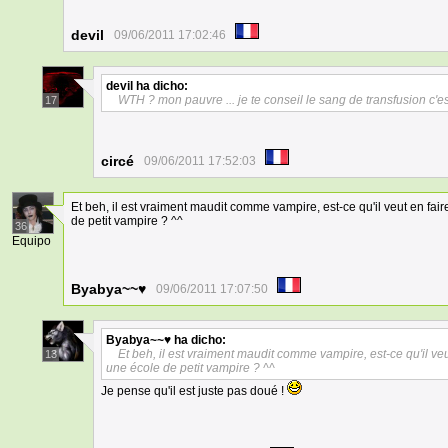
devil
09/06/2011 17:02:46
devil
ha dicho:
WTH ? mon pauvre ... je te conseil le sang de transfusion c'e
17
circé
09/06/2011 17:52:03
Et beh, il est vraiment maudit comme vampire, est-ce qu'il veut en faire
de petit vampire ? ^^
36
Equipo
Byabya~~♥
09/06/2011 17:07:50
Byabya~~♥
ha dicho:
Et beh, il est vraiment maudit comme vampire, est-ce qu'il veut 
13
une école de petit vampire ? ^^
Je pense qu'il est juste pas doué !