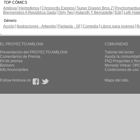
TOP CÓMICS
Amilova
Hemisferios
Chronoctis Express
Super Dragon Bros Z
Psychomanti
Bienvenidos A República Gada
Only Two
Astaroth Y Bernadette
Edil
Leth Hat
Género
Acción
Ilustraciones - Artworks
Fantasía - SF
Comedia
Libros para jovenes
R
EL PROYECTO AMILOVA
COMUNIDAD
Presentación del PROYECTO AMILOVA
Tutorial del lector
Comentarios de Prensa
Ayuda la comunidad
Kit de prensa
FAQ.Preguntas y Re
Banners
Moneda Virtual: OR
Info Anunciantes
Condiciones de uso
Follow Amilova on
Mapa del sitio