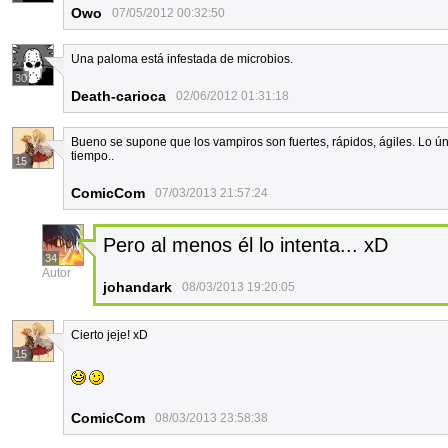
Owo
07/05/2012 00:32:50
Una paloma está infestada de microbios.
30
Death-carioca
02/06/2012 01:31:18
Bueno se supone que los vampiros son fuertes, rápidos, ágiles. Lo ún
tiempo..
15
ComicCom
07/03/2013 21:57:24
Pero al menos él lo intenta... xD
34
Autor
johandark
08/03/2013 19:20:05
Cierto jeje! xD
15
ComicCom
08/03/2013 23:58:38