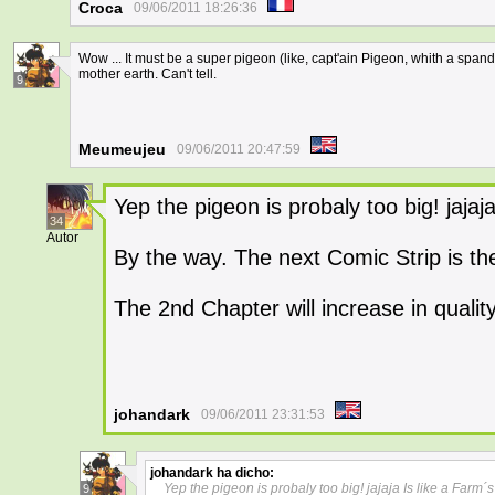
Croca
09/06/2011 18:26:36
Wow ... It must be a super pigeon (like, capt'ain Pigeon, whith a spa
mother earth. Can't tell.
9
Meumeujeu
09/06/2011 20:47:59
Yep the pigeon is probaly too big! jajaj
34
Autor
By the way. The next Comic Strip is the 
The 2nd Chapter will increase in qualit
johandark
09/06/2011 23:31:53
johandark
ha dicho:
Yep the pigeon is probaly too big! jajaja Is like a Farm´
9