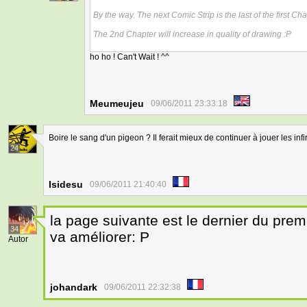
By the way. The next Comic Strip is the last of the first Cha
The 2nd Chapter will increase in quality of drawing :P
ho ho ! Can't Wait ! ^^
Meumeujeu
09/06/2011 23:33:18
Boire le sang d'un pigeon ? Il ferait mieux de continuer à jouer les inf
24
Isidesu
09/06/2011 21:40:40
la page suivante est le dernier du premi
34
va améliorer: P
Autor
johandark
09/06/2011 22:32:38