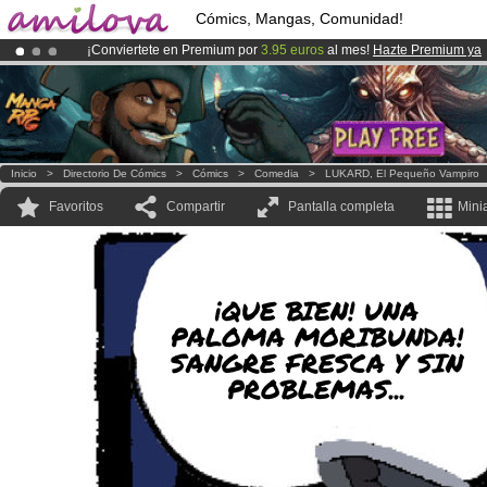
Cómics, Mangas, Comunidad!
¡Conviertete en Premium por
3.95 euros
al mes!
Hazte Premium ya
¡
El Kickstarter Amilova está desormado lanzado
!.
¡Ya tenemos 100000
miembros
y 1000
Cómics y Mangas!
.
Inicio
>
Directorio De Cómics
>
Cómics
>
Comedia
>
LUKARD, El Pequeño Vampiro
Favoritos
Compartir
Pantalla completa
Mini
¡QUE BIEN! UNA
PALOMA MORIBUNDA!
SANGRE FRESCA Y SIN
PROBLEMAS...