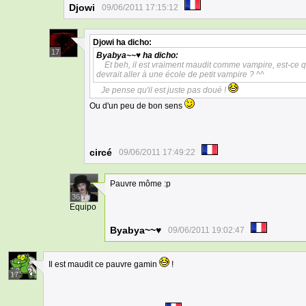
Djowi
09/06/2011 17:15:12
Djowi
ha dicho:
17
Byabya~~♥
ha dicho:
Et beh, il est vraiment maudit comme vampire, est-ce qu'
devrait aller à une école de petit vampire ? ^^
Je pense qu'il est juste pas doué !
Ou d'un peu de bon sens
circé
09/06/2011 17:49:22
Pauvre môme :p
36
Equipo
Byabya~~♥
09/06/2011 19:02:47
Il est maudit ce pauvre gamin
!
17