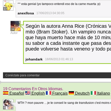
^^ esta genial (yo tampoco entendi eso de la carne muerta :p)
13
anexllosa
17/06/2013 04:30:05
Según la autora Anna Rice (Crónicas Va
34
mito (Bram Stoker). Un vampiro nunca
Autor
que haya muerto hace más de 10 minut
su sabor a cada instante que pasa desp
puede volverse hasta veneno y todo pa
johandark
18/06/2013 01:46:13
Conéctate para comentar
19 Comentarios En Otros Idiomas.
Español
English
Français
Deutsch
Italiano
WTH ? mon pauvre ... je te conseil le sang de transfusion c'est moins 
6