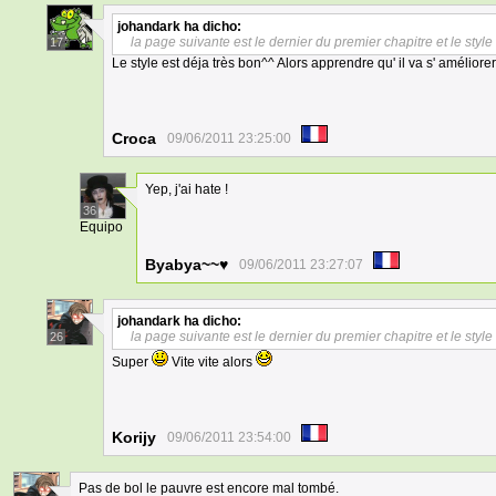
johandark
ha dicho:
la page suivante est le dernier du premier chapitre et le styl
17
Le style est déja très bon^^ Alors apprendre qu' il va s' améliore
Croca
09/06/2011 23:25:00
Yep, j'ai hate !
36
Equipo
Byabya~~♥
09/06/2011 23:27:07
johandark
ha dicho:
la page suivante est le dernier du premier chapitre et le styl
26
Super
Vite vite alors
Korijy
09/06/2011 23:54:00
Pas de bol le pauvre est encore mal tombé.