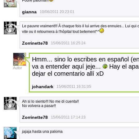
Pobre paloma!!!
4
gianna
10/06/2011 20:23:01
Le pauvre vraiment!!! À chaque fois il lui arrive des ennuies... Lui qui c
vite ou il retournera à l'hôpital tout betement^^
6
Zorrinette78
15/06/2011 16:25:24
Hmm... sino lo escribes en español (e
34
va a entender aquí jeje...
Hay el apar
Autor
dejar el comentario allí xD
johandark
15/06/2011 16:31:05
Ah si lo siento!!! No me di cuenta!!
No volvera a pasar!!
6
Zorrinette78
15/06/2011 17:14:23
jajaja hasta una paloma
1