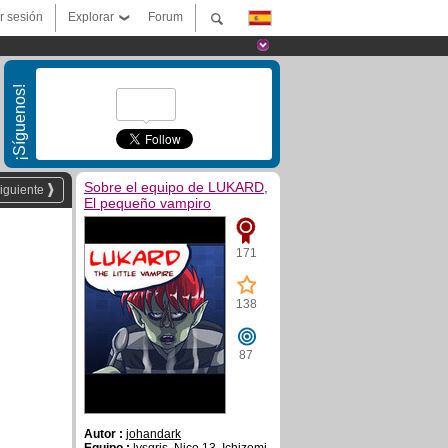
ar sesión
Explorar
Forum
¡Síguenos!
Sobre el equipo de LUKARD,
iguiente
El pequeño vampiro
171
138
87
Autor :
johandark