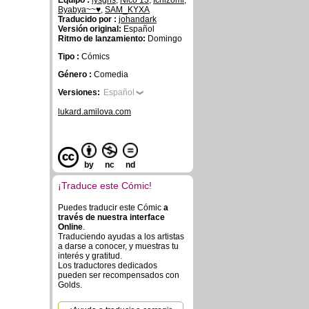
Equipo :
lysgris
,
Nico 13
,
Ichizomi
,
Byabya~~♥
,
SAM_KYXA
Traducido por :
johandark
Versión original:
Español
Ritmo de lanzamiento:
Domingo
Tipo :
Cómics
Género :
Comedia
Versiones:
Español
lukard.amilova.com
by
nc
nd
¡Traduce este Cómic!
Puedes traducir este Cómic
a
través de nuestra interface
Online
.
Traduciendo ayudas a los artistas
a darse a conocer, y muestras tu
interés y gratitud.
Los traductores dedicados
pueden ser recompensados con
Golds.