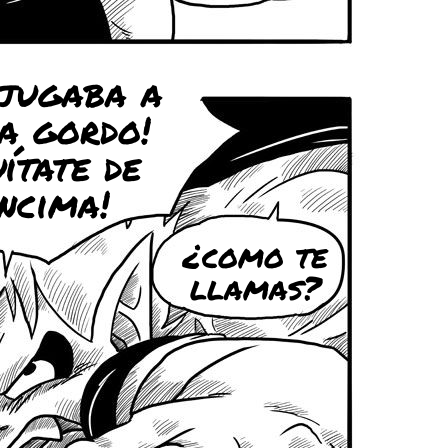
 jugaba a
a gordo!
ítate de
ncima!
¿como te
llamas?