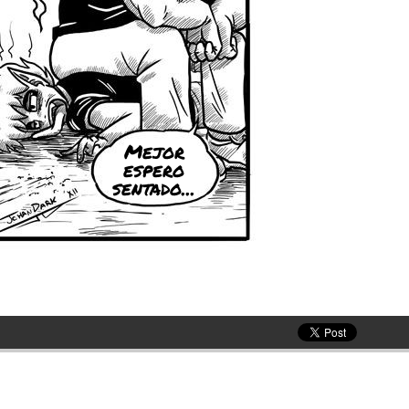
Mejor
espero
sentado...