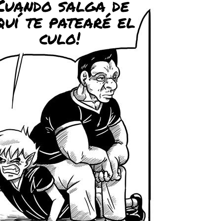
Cuando salga de
quí te patearé el
culo!