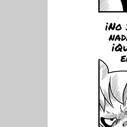
¡No
nad
¡Qu
e