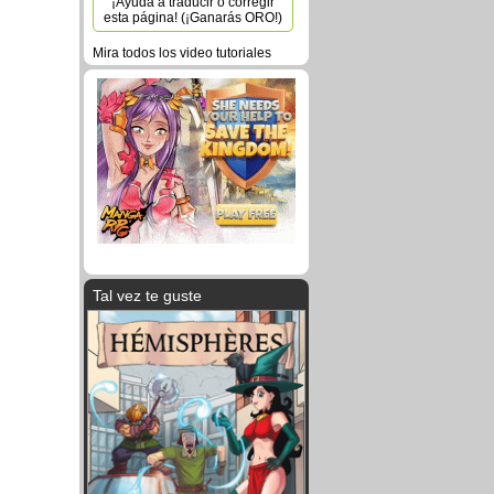
¡Ayuda a traducir o corregir
esta página! (¡Ganarás ORO!)
Mira todos los video tutoriales
Tal vez te guste