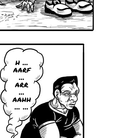
h ...
aarf
...
arr
...
aahh
... ...