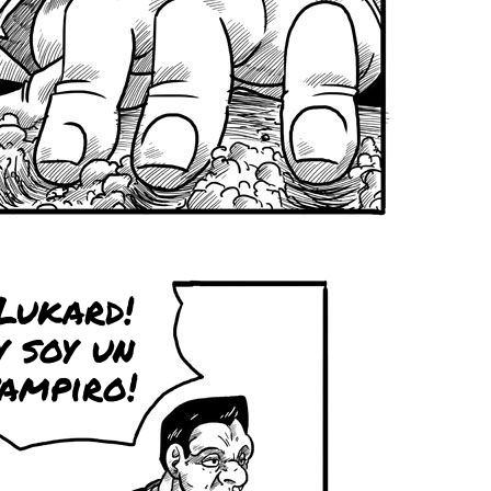
¡Lukard!
y soy un
ampiro!