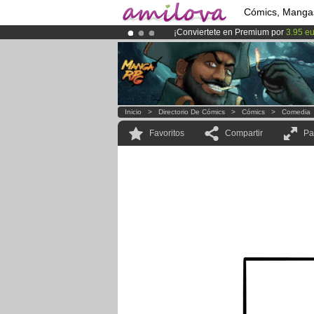
Cómics, Manga
¡Conviertete en Premium por
3.95 e
¡
El Kickstarter Amilova está desorm
¡Ya tenemos 100000
miembros
y 10
Inicio
>
Directorio De Cómics
>
Cómics
>
Comedia
Favoritos
Compartir
Pa