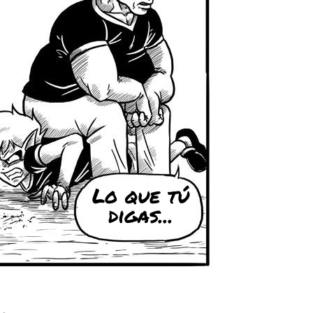
Lo que tú
digas...