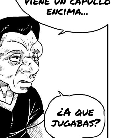
viene un capullo
encima...
¿A que
jugabas?