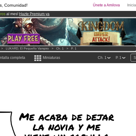
s, Comunidad!
Únete a Amilova
Inici
uros
al mes!
Hazte Premium ya
ado lanzado
!.
00
Cómics y Mangas!
.
>
LUKARD, El Pequeño Vampiro
>
Ch. 1
>
P. 1
ntalla completa
Miniaturas
Ch. 1
P. 1
S
Me acaba de dejar
la novia y me