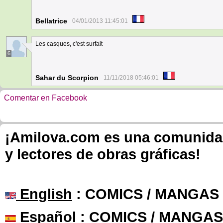
Bellatrice
04/01/2013 11:45:01
Les casques, c'est surfait
6
Sahar du Scorpion
11/11/2018 05:46:01
Comentar en Facebook
¡Amilova.com es una comunidad 
y lectores de obras gráficas!
English
: COMICS / MANGAS
Español
: COMICS / MANGAS