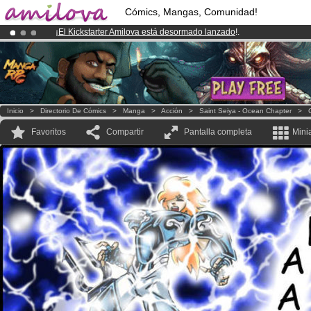
Cómics, Mangas, Comunidad!
¡
El Kickstarter Amilova está desormado lanzado
!.
¡Conviertete en Premium por
3.95 euros
al mes!
Hazte Premium ya
¡Ya tenemos 134393
miembros
y 1208
Cómics y Mangas!
.
Inicio
>
Directorio De Cómics
>
Manga
>
Acción
>
Saint Seiya - Ocean Chapter
>
Favoritos
Compartir
Pantalla completa
Mini