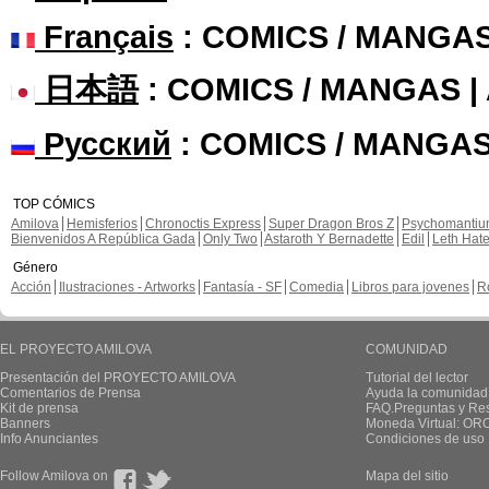
Français
: COMICS / MANGA
日本語
: COMICS / MANGAS 
Русский
: COMICS / MANGAS
TOP CÓMICS
Amilova
Hemisferios
Chronoctis Express
Super Dragon Bros Z
Psychomanti
Bienvenidos A República Gada
Only Two
Astaroth Y Bernadette
Edil
Leth Hat
Género
Acción
Ilustraciones - Artworks
Fantasía - SF
Comedia
Libros para jovenes
R
EL PROYECTO AMILOVA
COMUNIDAD
Presentación del PROYECTO AMILOVA
Tutorial del lector
Comentarios de Prensa
Ayuda la comunidad
Kit de prensa
FAQ.Preguntas y Re
Banners
Moneda Virtual: OR
Info Anunciantes
Condiciones de uso
Follow Amilova on
Mapa del sitio