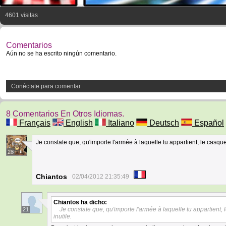
4601 visitas
Comentarios
Aún no se ha escrito ningún comentario.
Conéctate para comentar
8 Comentarios En Otros Idiomas.
Français
English
Italiano
Deutsch
Español
Je constate que, qu'importe l'armée à laquelle tu appartient, le casque es
28
Chiantos
02/04/2012 21:35:49
Chiantos
ha dicho:
Je constate que, qu'importe l'armée à laquelle tu appartient, le
21
inutile.