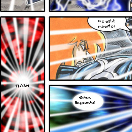
No está
muerto!
FLASH
Estoy
llegando!