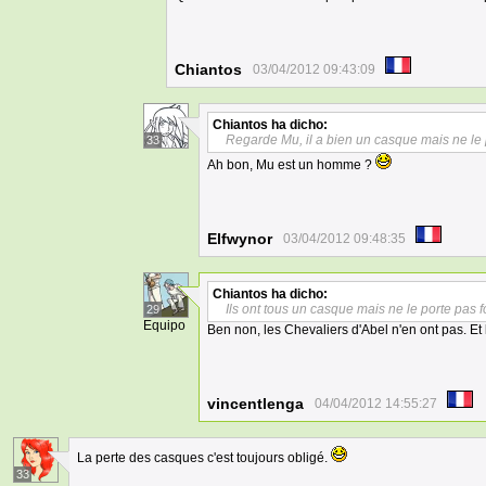
Chiantos
03/04/2012 09:43:09
Chiantos
ha dicho:
Regarde Mu, il a bien un casque mais ne le 
33
Ah bon, Mu est un homme ?
Elfwynor
03/04/2012 09:48:35
Chiantos
ha dicho:
Ils ont tous un casque mais ne le porte pas 
29
Equipo
Ben non, les Chevaliers d'Abel n'en ont pas. E
vincentlenga
04/04/2012 14:55:27
La perte des casques c'est toujours obligé.
33