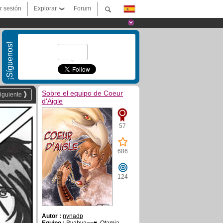
ar sesión
Explorar
Forum
¡Síguenos!
Sobre el equipo de Coeur
iguiente
d'Aigle
57
686
124
Autor :
nynadp