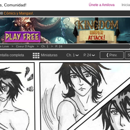
s, Comunidad!
Únete a Amilova
Inici
08
Cómics y Mangas!
.
ado lanzado
!.
uros
al mes!
Hazte Premium ya
ys Love
>
Coeur D'Aigle
>
Ch. 1
>
P. 24
ntalla completa
Miniaturas
Ch. 1
P. 24
Prev.
S