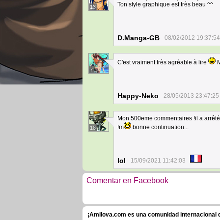
Ton style graphique est très beau ^^
13
D.Manga-GB
08/02/2012 19:37:54
C'est vraiment très agréable à lire
M
7
Happy-Neko
28/05/2013 23:47:25
Mon 500eme commentaires !il a arrêté
!m
bonne continuation...
18
Iol
15/09/2021 11:42:03
Comentar en Facebook
¡Amilova.com es una comunidad internacional de