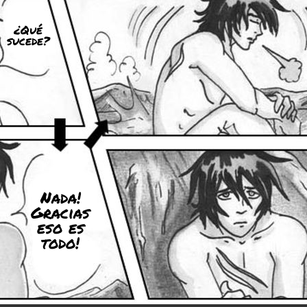
¿Qué
sucede?
Nada!
Gracias
eso es
todo!