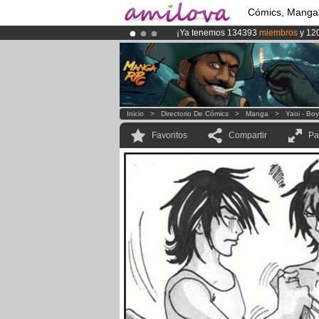
Cómics, Manga
¡Ya tenemos 134393
miembros
y 12
¡
El Kickstarter Amilova está desorm
¡Conviertete en Premium por
3.95 e
Inicio
>
Directorio De Cómics
>
Manga
>
Yaoi - Bo
Favoritos
Compartir
Pa