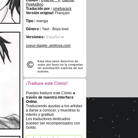
Equipo :
Byabya~~♥
,
Otamia
,
PeekaBoo
Traducido por :
smebarack
Versión original:
Français
Tipo :
manga
Género :
Yaoi - Boys love
Versiones:
Español
coeur-daigle-.amilova.com
©
Esta obra tiene derechos de
autor, por favor no la compartas
sin autorización explícita de sus
autores.
¡Traduce este Cómic!
Puedes traducir este Cómic
a
través de nuestra interface
Online
.
Traduciendo ayudas a los artistas
a darse a conocer, y muestras tu
interés y gratitud.
Los traductores dedicados
pueden ser recompensados con
Golds.