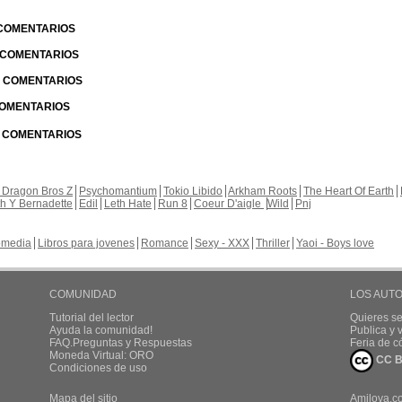
 COMENTARIOS
| COMENTARIOS
 | COMENTARIOS
 COMENTARIOS
| COMENTARIOS
 Dragon Bros Z
Psychomantium
Tokio Libido
Arkham Roots
The Heart Of Earth
th Y Bernadette
Edil
Leth Hate
Run 8
Coeur D'aigle
Wild
Pnj
media
Libros para jovenes
Romance
Sexy - XXX
Thriller
Yaoi - Boys love
COMUNIDAD
LOS AUT
Tutorial del lector
Quieres se
Ayuda la comunidad!
Publica y
FAQ.Preguntas y Respuestas
Feria de c
Moneda Virtual: ORO
CC B
Condiciones de uso
Mapa del sitio
Amilova.c